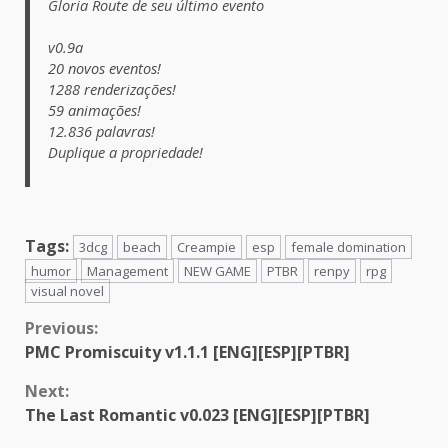
Gloria Route de seu último evento
v0.9a
20 novos eventos!
1288 renderizações!
59 animações!
12.836 palavras!
Duplique a propriedade!
Tags:
3dcg
beach
Creampie
esp
female domination
humor
Management
NEW GAME
PTBR
renpy
rpg
visual novel
Continue
Previous:
PMC Promiscuity v1.1.1 [ENG][ESP][PTBR]
Reading
Next:
The Last Romantic v0.023 [ENG][ESP][PTBR]