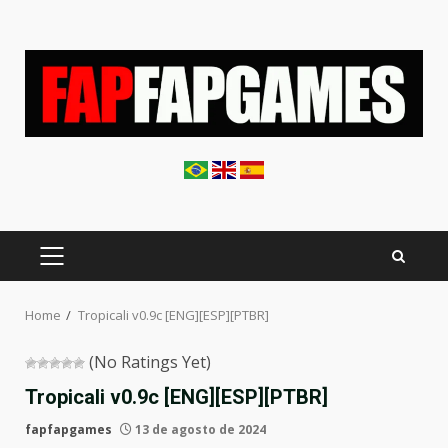
Skip
to
content
PRIMARY
MENU
Home
Tropicali v0.9c [ENG][ESP][PTBR]
(No Ratings Yet)
Tropicali v0.9c [ENG][ESP][PTBR]
fapfapgames
13 de agosto de 2024