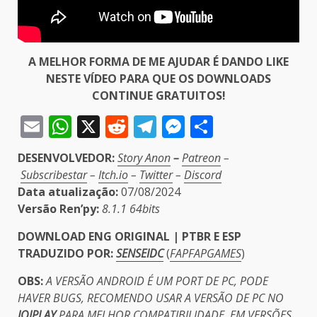
A MELHOR FORMA DE ME AJUDAR É DANDO LIKE
NESTE VÍDEO PARA QUE OS DOWNLOADS
CONTINUE GRATUITOS!
Email
WhatsApp
X
Reddit
Telegram
Messenger
Share
DESENVOLVEDOR:
Story Anon
–
Patreon
–
Subscribestar
–
Itch.io
–
Twitter
–
Discord
Data atualização:
07/08/2024
Versão Ren’py:
8.1.1 64bits
DOWNLOAD ENG ORIGINAL | PTBR E ESP
TRADUZIDO POR:
SENSEIDC
(
FAPFAPGAMES
)
OBS:
A VERSÃO ANDROID É UM PORT DE PC, PODE
HAVER BUGS, RECOMENDO USAR A VERSÃO DE PC NO
JOIPLAY
PARA MELHOR COMPATIBILIDADE. EM VERSÕES