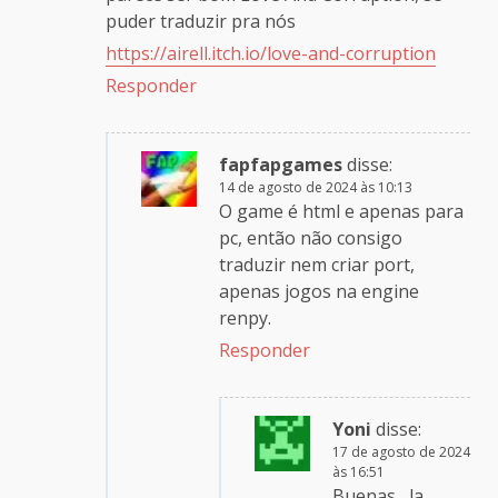
puder traduzir pra nós
https://airell.itch.io/love-and-corruption
Responder
fapfapgames
disse:
14 de agosto de 2024 às 10:13
O game é html e apenas para
pc, então não consigo
traduzir nem criar port,
apenas jogos na engine
renpy.
Responder
Yoni
disse:
17 de agosto de 2024
às 16:51
Buenas , la