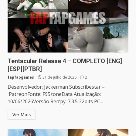
Tentacular Release 4 – COMPLETO [ENG]
[ESP][PTBR]
fapfapgames
31 de julho de 2026
2
Desenvolvedor: Jackerman Subscribestar –
PatreonFonte: F95zoneData Atualização:
10/06/2026Versão Ren’py: 7.3.5 32bits PC...
Ver Mais