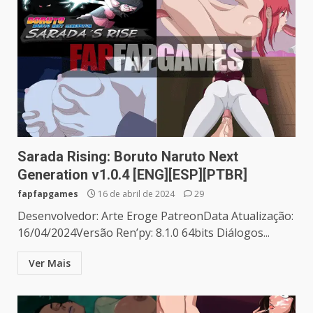
Sarada Rising: Boruto Naruto Next
Generation v1.0.4 [ENG][ESP][PTBR]
fapfapgames
16 de abril de 2024
29
Desenvolvedor: Arte Eroge PatreonData Atualização:
16/04/2024Versão Ren’py: 8.1.0 64bits Diálogos...
Ver Mais