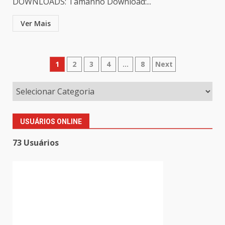
DOWNLOADS: Tamanho Download:...
Ver Mais
Paginação
1
2
3
4
…
8
Next
de
posts
USUÁRIOS ONLINE
73 Usuários