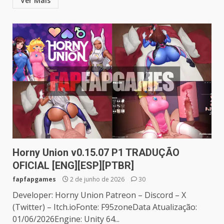
Ver Mais
Horny Union v0.15.07 P1 TRADUÇÃO
OFICIAL [ENG][ESP][PTBR]
fapfapgames
2 de junho de 2026
30
Developer: Horny Union Patreon – Discord – X
(Twitter) – Itch.ioFonte: F95zoneData Atualização:
01/06/2026Engine: Unity 64...