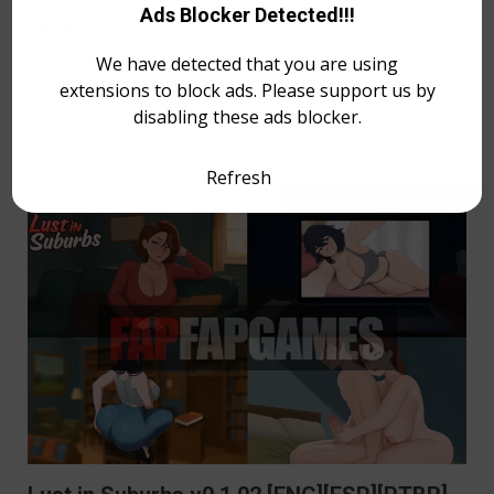
Ads Blocker Detected!!!
fapfapgames
6 de agosto de 2026
155
Desenvolvedor: DuckWorm PatreonFonte:
We have detected that you are using
F95zoneData Atualização: 06/08/2026Versão Ren’py:
extensions to block ads. Please support us by
8.2.3 32bits Tamanho...
disabling these ads blocker.
Ver Mais
Refresh