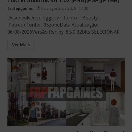
Lust in Suburbs v0.1.02 [ENG][ESP][PTBR]
fapfapgames
6 de agosto de 2026
20
Desenvolvedor: eggsov – Itch.io – Boosty –
PatreonFonte: F95zoneData Atualização:
06/08/2026Versão Ren’py: 8.5.0 32bits SELECIONAR...
Ver Mais