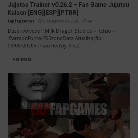
Jujutsu Trainer v0.26.2 – Fan Game Jujutsu
Kaisen [ENG][ESP][PTBR]
fapfapgames
6 de agosto de 2026
44
Desenvolvedor: Milk Dragon Studios – Itch.io –
PatreonFonte: F95zoneData Atualização:
03/08/2026Versão Ren’py: 8.5.2...
Ver Mais