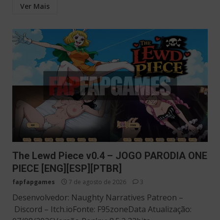
Ver Mais
The Lewd Piece v0.4 – JOGO PARODIA ONE
PIECE [ENG][ESP][PTBR]
fapfapgames
7 de agosto de 2026
3
Desenvolvedor: Naughty Narratives Patreon –
Discord – Itch.ioFonte: F95zoneData Atualização: