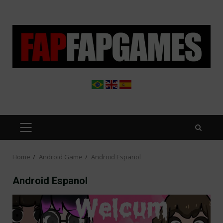
Skip
to
content
PRIMARY
MENU
Home
Android Game
Android Espanol
Android Espanol