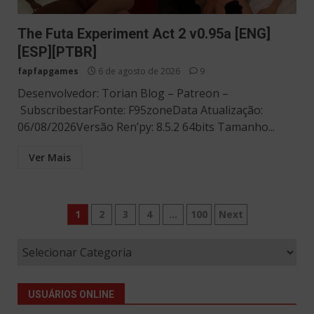
The Futa Experiment Act 2 v0.95a [ENG]
[ESP][PTBR]
fapfapgames
6 de agosto de 2026
9
Desenvolvedor: Torian Blog – Patreon –
SubscribestarFonte: F95zoneData Atualização:
06/08/2026Versão Ren’py: 8.5.2 64bits Tamanho...
Ver Mais
Paginação
1
2
3
4
…
100
Next
de
posts
USUÁRIOS ONLINE