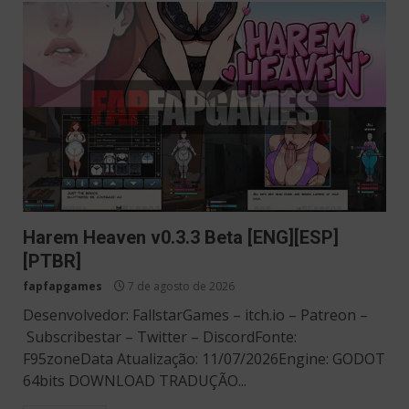
Harem Heaven v0.3.3 Beta [ENG][ESP]
[PTBR]
fapfapgames
7 de agosto de 2026
Desenvolvedor: FallstarGames – itch.io – Patreon –
Subscribestar – Twitter – DiscordFonte:
F95zoneData Atualização: 11/07/2026Engine: GODOT
64bits DOWNLOAD TRADUÇÃO...