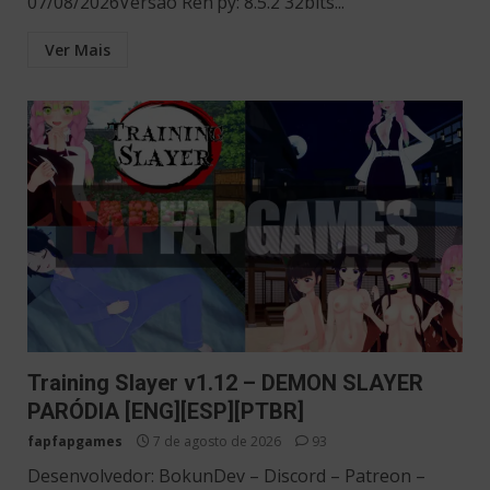
07/08/2026Versão Ren’py: 8.5.2 32bits...
Ver Mais
Training Slayer v1.12 – DEMON SLAYER
PARÓDIA [ENG][ESP][PTBR]
fapfapgames
7 de agosto de 2026
93
Desenvolvedor: BokunDev – Discord – Patreon –