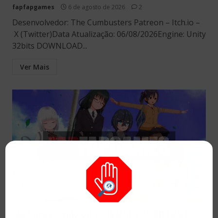
fapfapgames
6 de agosto de 2026
2
Desenvolvedor: The Cumbusters Patreon – Itch.io –
X (Twitter)Data Atualização: 06/08/2026Engine: Unity
32bits DOWNLOAD...
Ver Mais
My Futa Family v0.22 [ENG][ESP][PTBR]