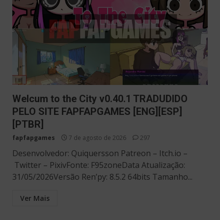
Welcum to the City v0.40.1 TRADUDIDO
PELO SITE FAPFAPGAMES [ENG][ESP]
[PTBR]
fapfapgames
7 de agosto de 2026
297
Desenvolvedor: Quiquersson Patreon – Itch.io –
Twitter – PixivFonte: F95zoneData Atualização:
31/05/2026Versão Ren’py: 8.5.2 64bits Tamanho...
Ver Mais