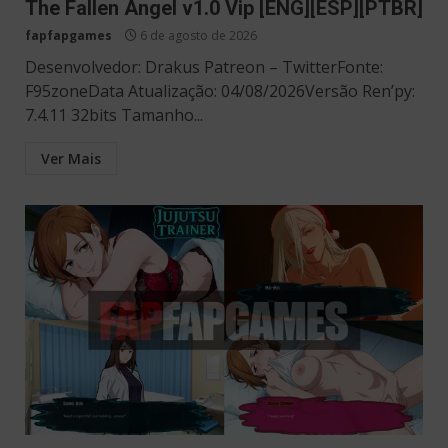
The Fallen Angel v1.0 Vip [ENG][ESP][PTBR]
fapfapgames
6 de agosto de 2026
Desenvolvedor: Drakus Patreon – TwitterFonte:
F95zoneData Atualização: 04/08/2026Versão Ren’py:
7.4.11 32bits Tamanho...
Ver Mais