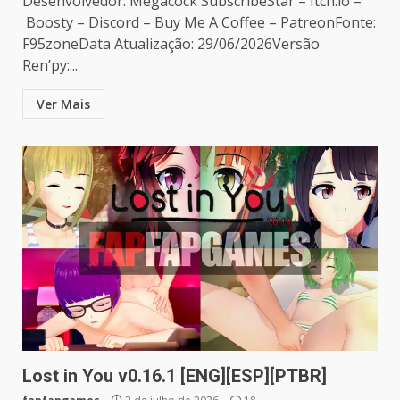
Desenvolvedor: Megacock SubscribeStar – Itch.io –
Boosty – Discord – Buy Me A Coffee – PatreonFonte:
F95zoneData Atualização: 29/06/2026Versão
Ren’py:...
Ver Mais
Lost in You v0.16.1 [ENG][ESP][PTBR]