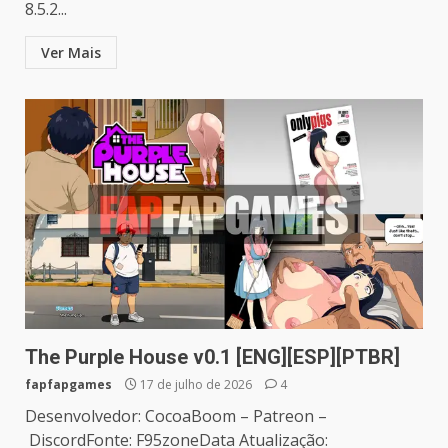
8.5.2...
Ver Mais
The Purple House v0.1 [ENG][ESP][PTBR]
fapfapgames
17 de julho de 2026
4
Desenvolvedor: CocoaBoom – Patreon –
DiscordFonte: F95zoneData Atualização: