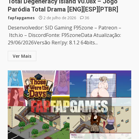
Total Degeneracy Island v0.08x – Jogo
Paródia Total Drama [ENG][ESP][PTBR]
fapfapgames
2 de julho de 2026
36
Desenvolvedor: SID Gaming F95zone – Patreon –
Itch.io – DiscordFonte: F95zoneData Atualização:
29/06/2026Versão Ren’py: 8.1.2 64bits...
Ver Mais