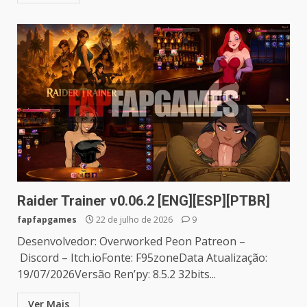
Raider Trainer v0.06.2 [ENG][ESP][PTBR]
fapfapgames
22 de julho de 2026
9
Desenvolvedor: Overworked Peon Patreon –
Discord – Itch.ioFonte: F95zoneData Atualização:
19/07/2026Versão Ren’py: 8.5.2 32bits...
Ver Mais