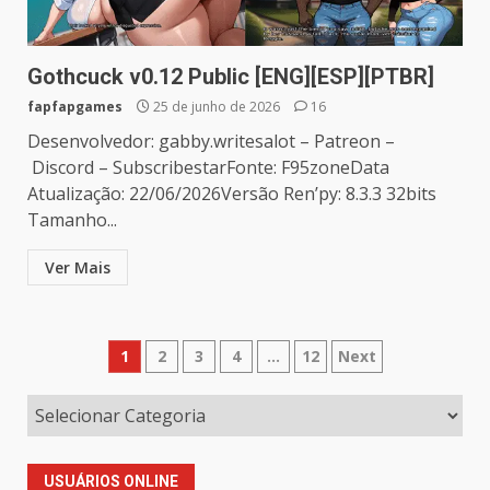
Gothcuck v0.12 Public [ENG][ESP][PTBR]
fapfapgames
25 de junho de 2026
16
Desenvolvedor: gabby.writesalot – Patreon –
Discord – SubscribestarFonte: F95zoneData
Atualização: 22/06/2026Versão Ren’py: 8.3.3 32bits
Tamanho...
Ver Mais
Paginação
1
2
3
4
…
12
Next
de
posts
USUÁRIOS ONLINE