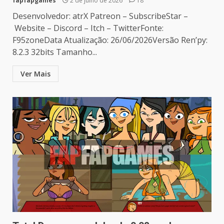
fapfapgames
2 de julho de 2026
18
Desenvolvedor: atrX Patreon – SubscribeStar –
Website – Discord – Itch – TwitterFonte:
F95zoneData Atualização: 26/06/2026Versão Ren’py:
8.2.3 32bits Tamanho...
Ver Mais