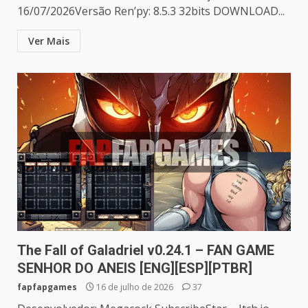
16/07/2026Versão Ren’py: 8.5.3 32bits DOWNLOAD...
Ver Mais
The Fall of Galadriel v0.24.1 – FAN GAME
SENHOR DO ANEIS [ENG][ESP][PTBR]
fapfapgames
16 de julho de 2026
37