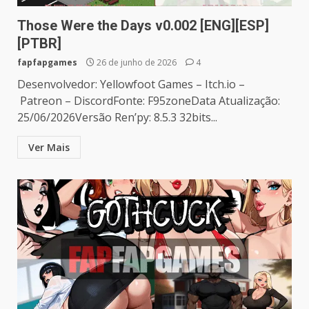
Those Were the Days v0.002 [ENG][ESP]
[PTBR]
fapfapgames
26 de junho de 2026
4
Desenvolvedor: Yellowfoot Games – Itch.io –
Patreon – DiscordFonte: F95zoneData Atualização:
25/06/2026Versão Ren’py: 8.5.3 32bits...
Ver Mais