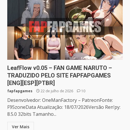
LeafFlow v0.05 – FAN GAME NARUTO –
TRADUZIDO PELO SITE FAPFAPGAMES
[ENG][ESP][PTBR]
fapfapgames
22 de julho de 2026
10
Desenvolvedor: OneManFactory – PatreonFonte:
F95zoneData Atualização: 18/07/2026Versão Ren’py:
8.5.0 32bits Tamanho...
Ver Mais