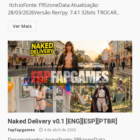
Itch.ioFonte: F95zoneData Atualização:
28/03/2026Versão Ren’py: 7.4.1 32bits TROCAR...
Ver Mais
Naked Delivery v0.1 [ENG][ESP][PTBR]
fapfapgames
4 de abril de 2026
Desenvolvedor: kozyrFonte: F95zoneData