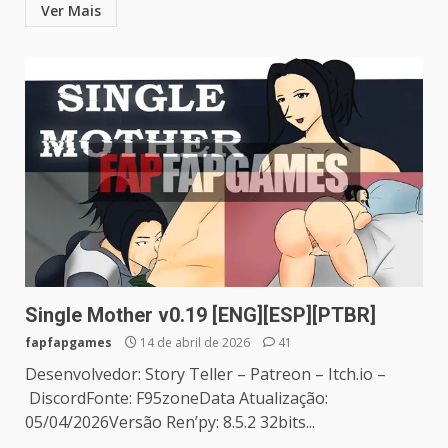
Ver Mais
Single Mother v0.19 [ENG][ESP][PTBR]
fapfapgames
14 de abril de 2026
41
Desenvolvedor: Story Teller – Patreon – Itch.io –
DiscordFonte: F95zoneData Atualização:
05/04/2026Versão Ren’py: 8.5.2 32bits...