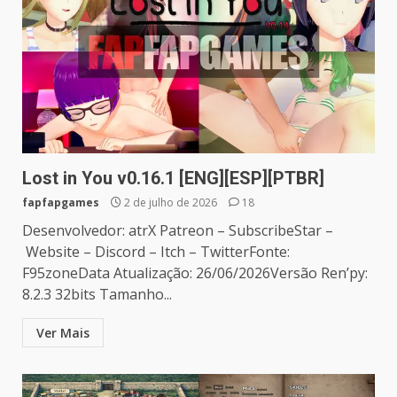
Lost in You v0.16.1 [ENG][ESP][PTBR]
fapfapgames
2 de julho de 2026
18
Desenvolvedor: atrX Patreon – SubscribeStar –
Website – Discord – Itch – TwitterFonte:
F95zoneData Atualização: 26/06/2026Versão Ren’py:
8.2.3 32bits Tamanho...
Ver Mais