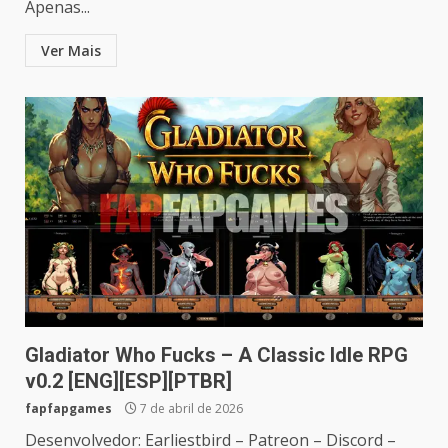
Apenas...
Ver Mais
Gladiator Who Fucks – A Classic Idle RPG
v0.2 [ENG][ESP][PTBR]
fapfapgames
7 de abril de 2026
Desenvolvedor: Earliestbird – Patreon – Discord –