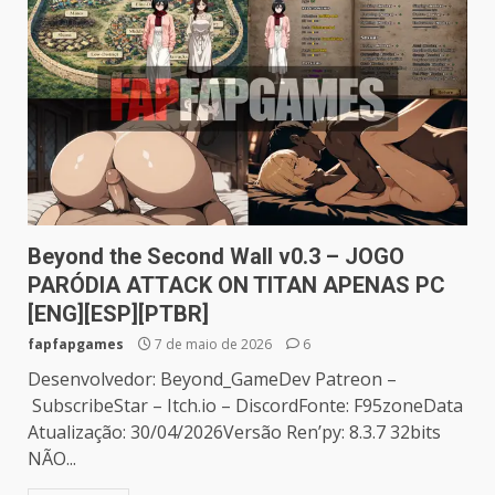
Beyond the Second Wall v0.3 – JOGO
PARÓDIA ATTACK ON TITAN APENAS PC
[ENG][ESP][PTBR]
fapfapgames
7 de maio de 2026
6
Desenvolvedor: Beyond_GameDev Patreon –
SubscribeStar – Itch.io – DiscordFonte: F95zoneData
Atualização: 30/04/2026Versão Ren’py: 8.3.7 32bits
NÃO...