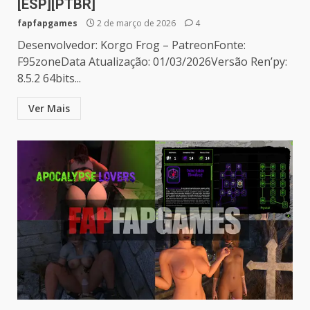
[ESP][PTBR]
fapfapgames
2 de março de 2026
4
Desenvolvedor: Korgo Frog – PatreonFonte:
F95zoneData Atualização: 01/03/2026Versão Ren’py:
8.5.2 64bits...
Ver Mais