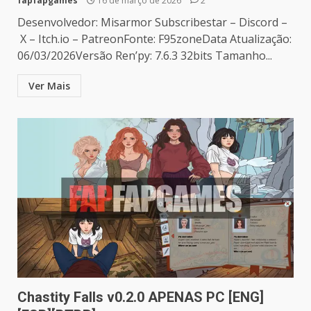
fapfapgames
16 de março de 2026
2
Desenvolvedor: Misarmor Subscribestar – Discord –
X – Itch.io – PatreonFonte: F95zoneData Atualização:
06/03/2026Versão Ren’py: 7.6.3 32bits Tamanho...
Ver Mais
Chastity Falls v0.2.0 APENAS PC [ENG]