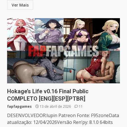
Ver Mais
Hokage’s Life v0.16 Final Public
COMPLETO [ENG][ESP][PTBR]
fapfapgames
13 de abril de 2026
11
DESENVOLVEDOR:lupin Patreon Fonte: F95zoneData
atualização: 12/04/2026Versão Ren’py: 8.1.0 64bits