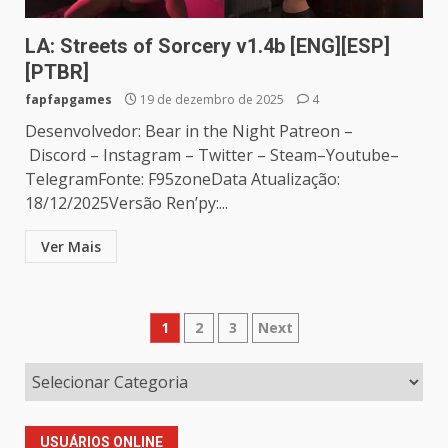
LA: Streets of Sorcery v1.4b [ENG][ESP]
[PTBR]
fapfapgames
19 de dezembro de 2025
4
Desenvolvedor: Bear in the Night Patreon –
Discord – Instagram – Twitter – Steam–Youtube–
TelegramFonte: F95zoneData Atualização:
18/12/2025Versão Ren’py:...
Ver Mais
Paginação
1
2
3
Next
de
posts
USUÁRIOS ONLINE