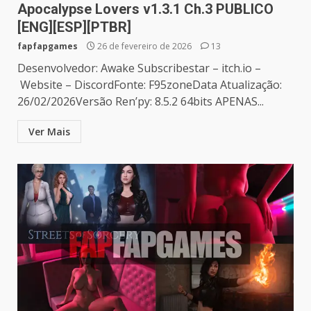
Apocalypse Lovers v1.3.1 Ch.3 PUBLICO
[ENG][ESP][PTBR]
fapfapgames
26 de fevereiro de 2026
13
Desenvolvedor: Awake Subscribestar – itch.io –
Website – DiscordFonte: F95zoneData Atualização:
26/02/2026Versão Ren’py: 8.5.2 64bits APENAS...
Ver Mais