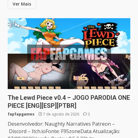
Ver Mais
The Lewd Piece v0.4 – JOGO PARODIA ONE
PIECE [ENG][ESP][PTBR]
fapfapgames
7 de agosto de 2026
3
Desenvolvedor: Naughty Narratives Patreon –
Discord – Itch.ioFonte: F95zoneData Atualização: