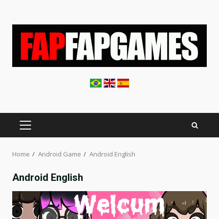
Skip
to
content
PRIMARY
MENU
Home
Android Game
Android English
Android English