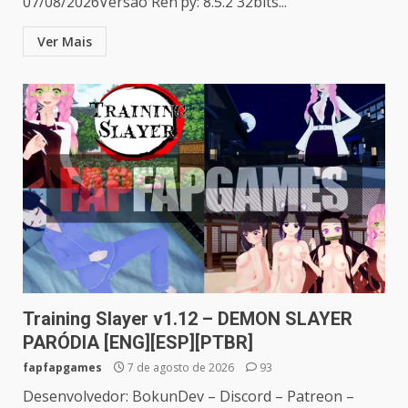
07/08/2026Versão Ren’py: 8.5.2 32bits...
Ver Mais
Training Slayer v1.12 – DEMON SLAYER
PARÓDIA [ENG][ESP][PTBR]
fapfapgames
7 de agosto de 2026
93
Desenvolvedor: BokunDev – Discord – Patreon –