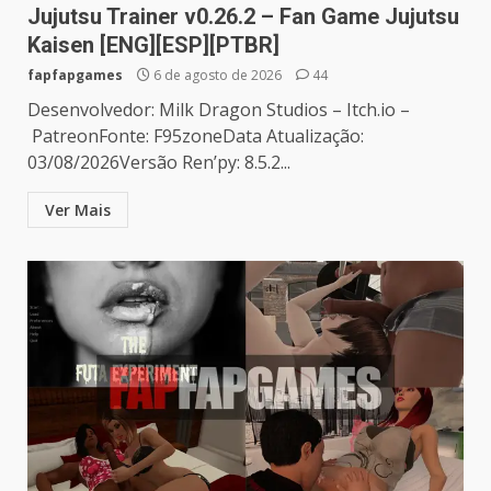
Jujutsu Trainer v0.26.2 – Fan Game Jujutsu
Kaisen [ENG][ESP][PTBR]
fapfapgames
6 de agosto de 2026
44
Desenvolvedor: Milk Dragon Studios – Itch.io –
PatreonFonte: F95zoneData Atualização:
03/08/2026Versão Ren’py: 8.5.2...
Ver Mais