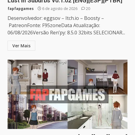
Lust in Suburbs v0.1.02 [ENG][ESP][PTBR]
fapfapgames
6 de agosto de 2026
20
Desenvolvedor: eggsov – Itch.io – Boosty –
PatreonFonte: F95zoneData Atualização:
06/08/2026Versão Ren’py: 8.5.0 32bits SELECIONAR...
Ver Mais