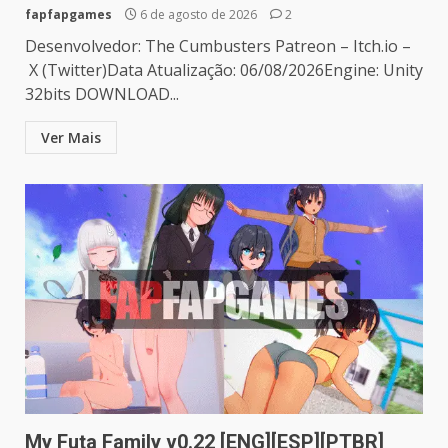
fapfapgames
6 de agosto de 2026
2
Desenvolvedor: The Cumbusters Patreon – Itch.io –
X (Twitter)Data Atualização: 06/08/2026Engine: Unity
32bits DOWNLOAD...
Ver Mais
My Futa Family v0.22 [ENG][ESP][PTBR]