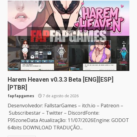
Harem Heaven v0.3.3 Beta [ENG][ESP]
[PTBR]
fapfapgames
7 de agosto de 2026
Desenvolvedor: FallstarGames – itch.io – Patreon –
Subscribestar – Twitter – DiscordFonte:
F95zoneData Atualização: 11/07/2026Engine: GODOT
64bits DOWNLOAD TRADUÇÃO...