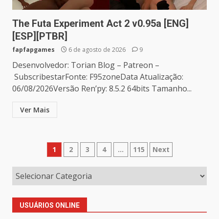
The Futa Experiment Act 2 v0.95a [ENG]
[ESP][PTBR]
fapfapgames
6 de agosto de 2026
9
Desenvolvedor: Torian Blog – Patreon –
SubscribestarFonte: F95zoneData Atualização:
06/08/2026Versão Ren’py: 8.5.2 64bits Tamanho...
Ver Mais
Paginação
1
2
3
4
…
115
Next
de
posts
USUÁRIOS ONLINE