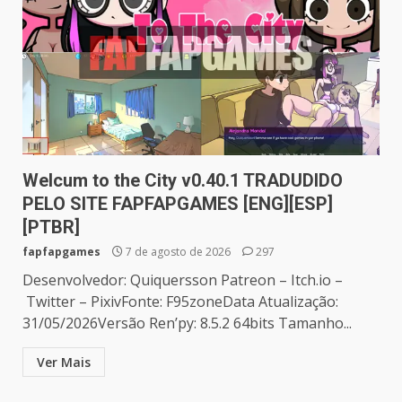
Welcum to the City v0.40.1 TRADUDIDO
PELO SITE FAPFAPGAMES [ENG][ESP]
[PTBR]
fapfapgames
7 de agosto de 2026
297
Desenvolvedor: Quiquersson Patreon – Itch.io –
Twitter – PixivFonte: F95zoneData Atualização:
31/05/2026Versão Ren’py: 8.5.2 64bits Tamanho...
Ver Mais