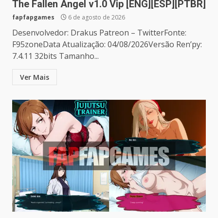
The Fallen Angel v1.0 Vip [ENG][ESP][PTBR]
fapfapgames
6 de agosto de 2026
Desenvolvedor: Drakus Patreon – TwitterFonte:
F95zoneData Atualização: 04/08/2026Versão Ren’py:
7.4.11 32bits Tamanho...
Ver Mais