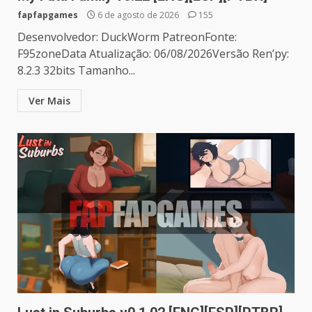
fapfapgames
6 de agosto de 2026
155
Desenvolvedor: DuckWorm PatreonFonte:
F95zoneData Atualização: 06/08/2026Versão Ren’py:
8.2.3 32bits Tamanho...
Ver Mais