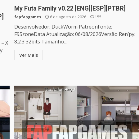
My Futa Family v0.22 [ENG][ESP][PTBR]
P]
fapfapgames
6 de agosto de 2026
155
Desenvolvedor: DuckWorm PatreonFonte:
F95zoneData Atualização: 06/08/2026Versão Ren’py:
8.2.3 32bits Tamanho...
 – X
ty
Ver Mais