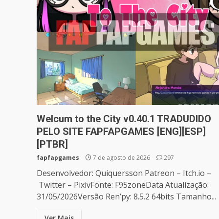
Welcum to the City v0.40.1 TRADUDIDO
PELO SITE FAPFAPGAMES [ENG][ESP]
[PTBR]
fapfapgames
7 de agosto de 2026
297
Desenvolvedor: Quiquersson Patreon – Itch.io –
Twitter – PixivFonte: F95zoneData Atualização:
31/05/2026Versão Ren’py: 8.5.2 64bits Tamanho...
Ver Mais