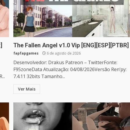
]
The Fallen Angel v1.0 Vip [ENG][ESP][PTBR]
fapfapgames
6 de agosto de 2026
Desenvolvedor: Drakus Patreon – TwitterFonte:
F95zoneData Atualização: 04/08/2026Versão Ren’py:
...
7.4.11 32bits Tamanho...
Ver Mais