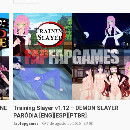
ONE
Training Slayer v1.12 – DEMON SLAYER
PARÓDIA [ENG][ESP][PTBR]
fapfapgames
7 de agosto de 2026
93