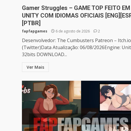
Gamer Struggles – GAME TOP FEITO EM
UNITY COM IDIOMAS OFICIAIS [ENG][ES
[PTBR]
fapfapgames
6 de agosto de 2026
2
Desenvolvedor: The Cumbusters Patreon – Itch.io
(Twitter)Data Atualização: 06/08/2026Engine: Uni
32bits DOWNLOAD...
Ver Mais