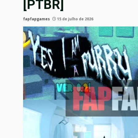
[PTBR]
fapfapgames
15 de julho de 2026