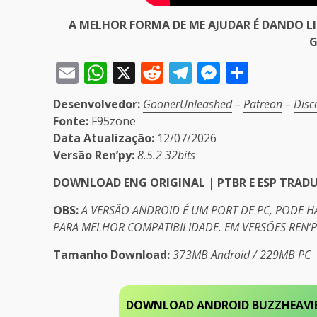
A MELHOR FORMA DE ME AJUDAR É DANDO L
G
Email
WhatsApp
X
Reddit
Telegram
Messeng
Share
Desenvolvedor:
GoonerUnleashed
–
Patreon
–
Disc
Fonte:
F95zone
Data Atualização:
12/07/2026
Versão Ren’py:
8.5.2 32bits
DOWNLOAD ENG ORIGINAL | PTBR E ESP TRAD
OBS:
A VERSÃO ANDROID É UM PORT DE PC, PODE 
PARA MELHOR COMPATIBILIDADE. EM VERSÕES REN’
Tamanho Download:
373MB Android / 229MB PC
DOWNLOAD ANDROID
BUZZHEAVI