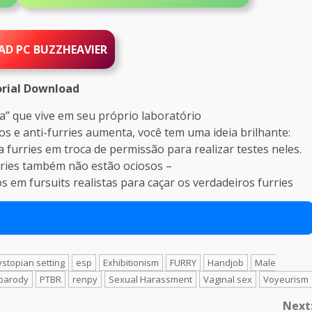
AD PC
BUZZHEAVIER
rial Download
a” que vive em seu próprio laboratório
s e anti-furries aumenta, você tem uma ideia brilhante:
furries em troca de permissão para realizar testes neles.
rries também não estão ociosos –
os em fursuits realistas para caçar os verdadeiros furries
ystopian setting
esp
Exhibitionism
FURRY
Handjob
Male
parody
PTBR
renpy
Sexual Harassment
Vaginal sex
Voyeurism
Next