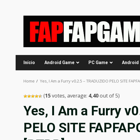
Skip
to
content
Início
Android Game
PC Game
Android
Home
Yes, I Am a Furry v0.2.5 – TRADUZIDO PELO SITE FAP
(
15
votes, average:
4,40
out of 5)
Yes, I Am a Furry 
PELO SITE FAPFAP