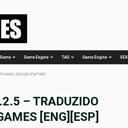
 Game
Game Engine
TAG
Game Engine
SEX
FAPGAMES [ENG][ESP][PTBR]
v0.2.5 – TRADUZIDO
GAMES [ENG][ESP]