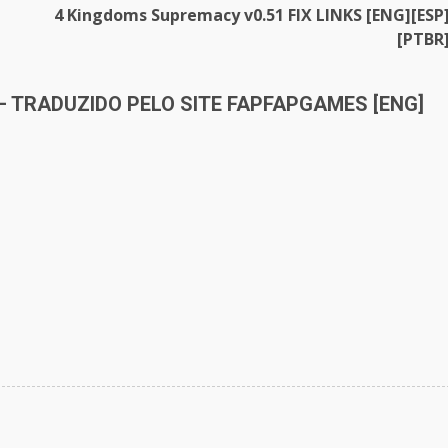
4 Kingdoms Supremacy v0.51 FIX LINKS [ENG][ESP
[PTBR
.5 – TRADUZIDO PELO SITE FAPFAPGAMES [ENG]