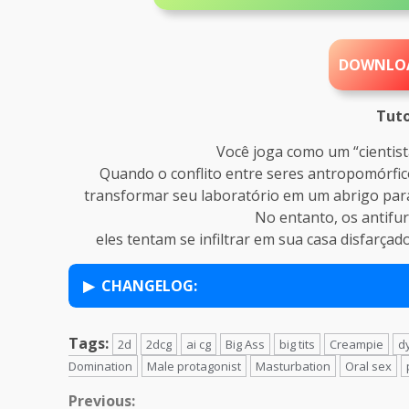
DOWNLO
Tuto
Você joga como um “cientist
Quando o conflito entre seres antropomórfico
transformar seu laboratório em um abrigo para 
No entanto, os antifu
eles tentam se infiltrar em sua casa disfarçad
CHANGELOG:
Tags:
2d
2dcg
ai cg
Big Ass
big tits
Creampie
d
Domination
Male protagonist
Masturbation
Oral sex
Continue
Previous: