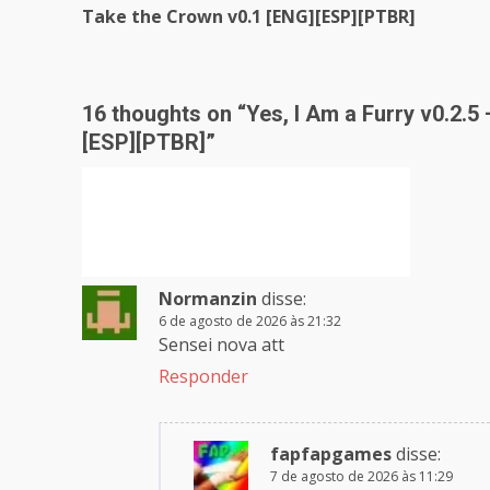
Take the Crown v0.1 [ENG][ESP][PTBR]
Reading
16 thoughts on “
Yes, I Am a Furry v0.2
[ESP][PTBR]
”
Normanzin
disse:
6 de agosto de 2026 às 21:32
Sensei nova att
Responder
fapfapgames
disse:
7 de agosto de 2026 às 11:29