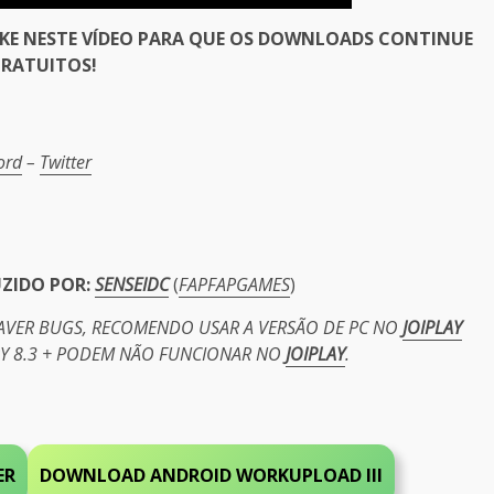
IKE NESTE VÍDEO PARA QUE OS DOWNLOADS CONTINUE
RATUITOS!
er
ord
–
Twitter
UZIDO POR:
SENSEIDC
(
FAPFAPGAMES
)
HAVER BUGS, RECOMENDO USAR A VERSÃO DE PC NO
JOIPLAY
PY 8.3 + PODEM NÃO FUNCIONAR NO
JOIPLAY
.
ER
DOWNLOAD ANDROID
WORKUPLOAD
III