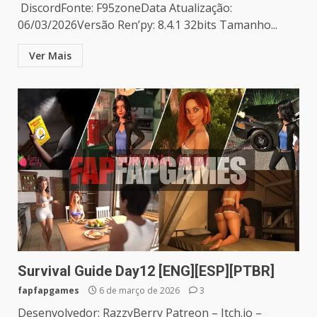
DiscordFonte: F95zoneData Atualização:
06/03/2026Versão Ren’py: 8.4.1 32bits Tamanho...
Ver Mais
Survival Guide Day12 [ENG][ESP][PTBR]
fapfapgames
6 de março de 2026
3
Desenvolvedor: RazzyBerry Patreon – Itch.io –