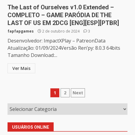
The Last of Ourselves v1.0 Extended –
COMPLETO – GAME PARÓDIA DE THE
LAST OF US EM 2DCG [ENG][ESP][PTBR]
fapfapgames
2 de outubro de 2024
3
Desenvolvedor: ImpactXPlay – PatreonData
Atualização: 01/09/2024Versão Ren’py: 8.0.3 64bits
Tamanho Download:...
Ver Mais
Paginação
1
2
Next
de
posts
USUÁRIOS ONLINE