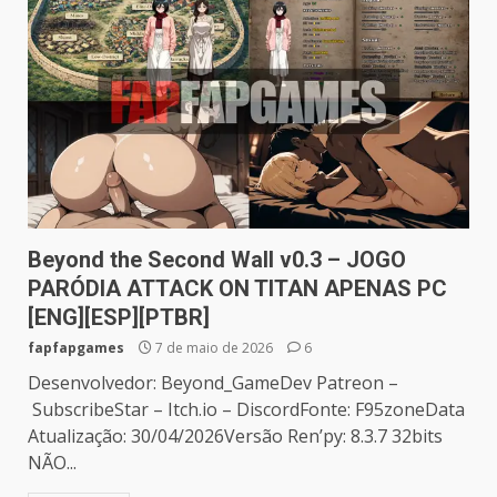
Beyond the Second Wall v0.3 – JOGO
PARÓDIA ATTACK ON TITAN APENAS PC
[ENG][ESP][PTBR]
fapfapgames
7 de maio de 2026
6
Desenvolvedor: Beyond_GameDev Patreon –
SubscribeStar – Itch.io – DiscordFonte: F95zoneData
Atualização: 30/04/2026Versão Ren’py: 8.3.7 32bits
NÃO...