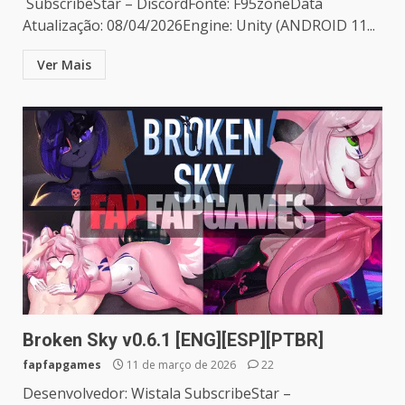
SubscribeStar – DiscordFonte: F95zoneData
Atualização: 08/04/2026Engine: Unity (ANDROID 11...
Ver Mais
Broken Sky v0.6.1 [ENG][ESP][PTBR]
fapfapgames
11 de março de 2026
22
Desenvolvedor: Wistala SubscribeStar –