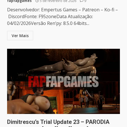
fapfapgames
5 de fevereiro de 2026
9
Desenvolvedor: Empertus Games – Patreon – Ko-fi –
DiscordFonte: F95zoneData Atualização:
04/02/2026Versão Ren’py: 8.5.0 64bits...
Ver Mais
Dimitrescu’s Trial Update 23 – PARODIA