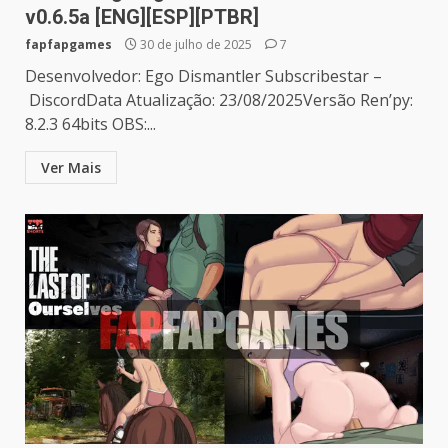
v0.6.5a [ENG][ESP][PTBR]
fapfapgames
30 de julho de 2025
7
Desenvolvedor: Ego Dismantler Subscribestar –
DiscordData Atualização: 23/08/2025Versão Ren’py:
8.2.3 64bits OBS:...
Ver Mais