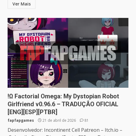
Ver Mais
!Ω Factorial Omega: My Dystopian Robot
Girlfriend v0.96.6 – TRADUÇÃO OFICIAL
[ENG][ESP][PTBR]
fapfapgames
21 de abril de 2026
81
Desenvolvedor: Incontinent Cell Patreon – Itch.io –