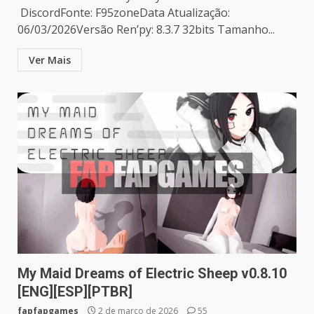
DiscordFonte: F95zoneData Atualização:
06/03/2026Versão Ren’py: 8.3.7 32bits Tamanho...
Ver Mais
My Maid Dreams of Electric Sheep v0.8.10
[ENG][ESP][PTBR]
fapfapgames
2 de março de 2026
55