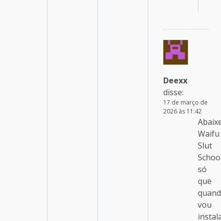
Deexx
disse:
17 de março de
2026 às 11:42
Abaixe
Waifu
Slut
School
só
que
quan
vou
instal