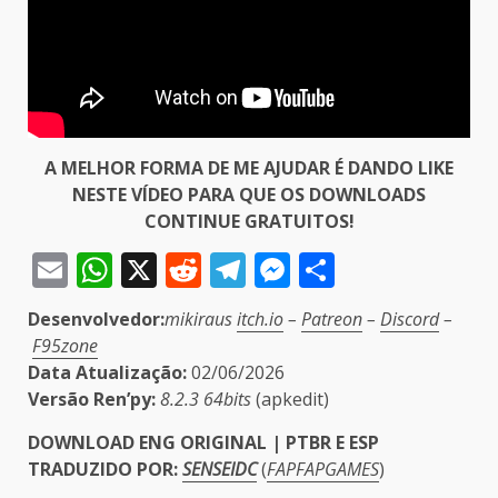
A MELHOR FORMA DE ME AJUDAR É DANDO LIKE
NESTE VÍDEO PARA QUE OS DOWNLOADS
CONTINUE GRATUITOS!
Email
WhatsApp
X
Reddit
Telegram
Messenger
Share
Desenvolvedor:
mikiraus
itch.io
–
Patreon
–
Discord
–
F95zone
Data Atualização:
02/06/2026
Versão Ren’py:
8.2.3 64bits
(apkedit)
DOWNLOAD ENG ORIGINAL | PTBR E ESP
TRADUZIDO POR:
SENSEIDC
(
FAPFAPGAMES
)