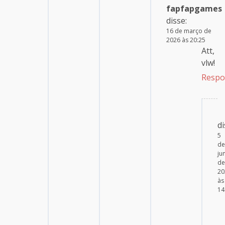
fapfapgames
disse:
16 de março de
2026 às 20:25
Att,
vlw!
Respo
di
5
de
ju
de
20
às
14