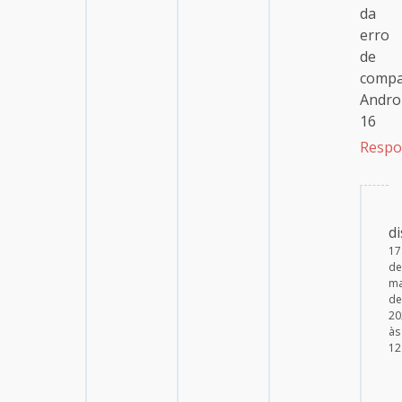
da
erro
de
compa
Andro
16
Respo
di
17
de
ma
de
20
às
12