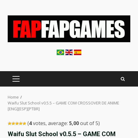
Skip
to
content
PRIMARY
MENU
Home
Waifu Slut School v0.5.5 – GAME COM CROSSOVER DE ANIME
[ENG][ESP][PTBR]
(
4
votes, average:
5,00
out of 5)
Waifu Slut School v0.5.5 – GAME COM