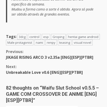
específico da semana.
Mudou a forma como a sorte é obtida. Agora só pode
ser obtido através de grandes eventos.
Tags:
3dcg
control
esp
Groping
hentai game android
Male protagonist
nami
renpy
teasing
visual novel
Continue
Previous:
JIKAGE RISING ARCO 3 v2.35a [ENG][ESP][PTBR]
Reading
Next:
Unbreakable Love v0.6 [ENG][ESP][PTBR]
82 thoughts on “
Waifu Slut School v0.5.5 –
GAME COM CROSSOVER DE ANIME [ENG]
[ESP][PTBR]
”