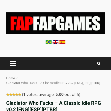
Skip
to
content
PRIMARY
MENU
Home
Gladiator Who Fucks – A Classic Idle RPG v0.2 [ENG][ESP][PTBR]
(
1
votes, average:
5,00
out of 5)
Gladiator Who Fucks – A Classic Idle RPG
v0.2 [ENG][ESP][PTBR]