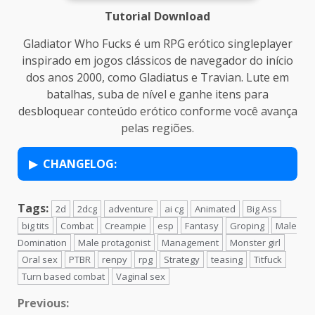
Tutorial Download
Gladiator Who Fucks é um RPG erótico singleplayer
inspirado em jogos clássicos de navegador do início
dos anos 2000, como Gladiatus e Travian. Lute em
batalhas, suba de nível e ganhe itens para
desbloquear conteúdo erótico conforme você avança
pelas regiões.
CHANGELOG:
Tags:
2d
2dcg
adventure
ai cg
Animated
Big Ass
big tits
Combat
Creampie
esp
Fantasy
Groping
Male
Domination
Male protagonist
Management
Monster girl
Oral sex
PTBR
renpy
rpg
Strategy
teasing
Titfuck
Turn based combat
Vaginal sex
Continue
Previous: