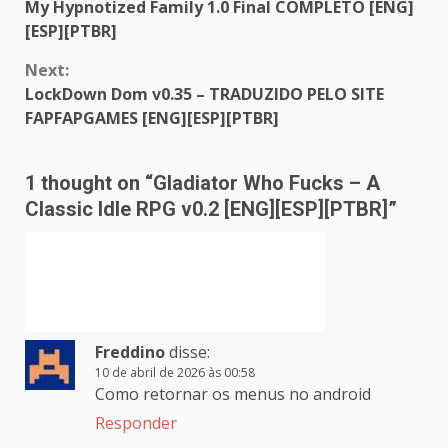
My Hypnotized Family 1.0 Final COMPLETO [ENG]
Reading
[ESP][PTBR]
Next:
LockDown Dom v0.35 – TRADUZIDO PELO SITE
FAPFAPGAMES [ENG][ESP][PTBR]
1 thought on “
Gladiator Who Fucks – A
Classic Idle RPG v0.2 [ENG][ESP][PTBR]
”
Freddino
disse:
10 de abril de 2026 às 00:58
Como retornar os menus no android
Responder