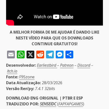
A MELHOR FORMA DE ME AJUDAR É DANDO LIKE
NESTE VÍDEO PARA QUE OS DOWNLOADS
CONTINUE GRATUITOS!
Email
WhatsApp
X
Reddit
Telegram
Messenger
Share
Desenvolvedor:
Earliestbird
–
Patreon
–
Discord
–
Itch.io
Fonte:
F95zone
Data Atualização:
28/03/2026
Versão Ren’py:
7.4.1 32bits
DOWNLOAD ENG ORIGINAL | PTBR E ESP
TRADUZIDO POR:
SENSEIDC
(
FAPFAPGAMES
)