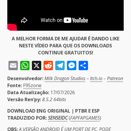
A MELHOR FORMA DE ME AJUDAR É DANDO LIKE
NESTE VÍDEO PARA QUE OS DOWNLOADS
CONTINUE GRATUITOS!
Email
WhatsApp
X
Reddit
Telegram
Messenger
Share
Desenvolvedor:
Milk Dragon Studios
–
Itch.io
–
Patreon
Fonte:
F95zone
Data Atualização:
17/07/2026
Versão Ren’py:
8.5.2 64bits
DOWNLOAD ENG ORIGINAL | PTBR E ESP
TRADUZIDO POR:
SENSEIDC
(
FAPFAPGAMES
)
OBS:
A VERSÃO ANDROID É UM PORT DE PC, PODE