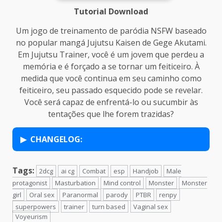
Tutorial Download
Um jogo de treinamento de paródia NSFW baseado
no popular mangá Jujutsu Kaisen de Gege Akutami.
Em Jujutsu Trainer, você é um jovem que perdeu a
memória e é forçado a se tornar um feiticeiro. À
medida que você continua em seu caminho como
feiticeiro, seu passado esquecido pode se revelar.
Você será capaz de enfrentá-lo ou sucumbir às
tentações que lhe forem trazidas?
CHANGELOG:
Tags:
2dcg
ai cg
Combat
esp
Handjob
Male
protagonist
Masturbation
Mind control
Monster
Monster
girl
Oral sex
Paranormal
parody
PTBR
renpy
superpowers
trainer
turn based
Vaginal sex
Voyeurism