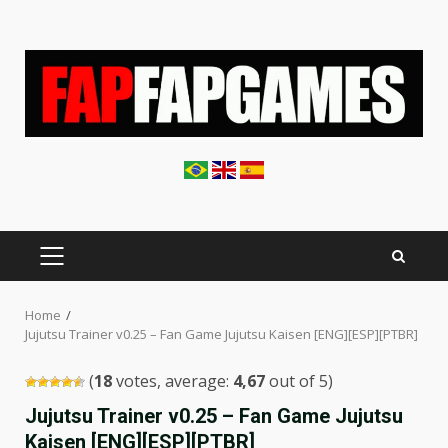
Skip
to
content
PRIMARY
MENU
Home
Jujutsu Trainer v0.25 – Fan Game Jujutsu Kaisen [ENG][ESP][PTBR]
(
18
votes, average:
4,67
out of 5)
Jujutsu Trainer v0.25 – Fan Game Jujutsu
Kaisen [ENG][ESP][PTBR]