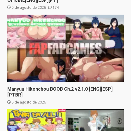
OFICIAL[ENG][ESP][PT]
5 de agosto de 2026
174
Manyuu Hikenchou BOOB Ch.2 v2.1.0 [ENG][ESP]
[PTBR]
5 de agosto de 2026