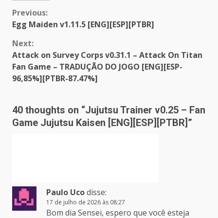
Continue
Previous:
Egg Maiden v1.11.5 [ENG][ESP][PTBR]
Reading
Next:
Attack on Survey Corps v0.31.1 – Attack On Titan
Fan Game – TRADUÇÃO DO JOGO [ENG][ESP-
96,85%][PTBR-87.47%]
40 thoughts on “
Jujutsu Trainer v0.25 – Fan
Game Jujutsu Kaisen [ENG][ESP][PTBR]
”
Paulo Uco
disse:
17 de julho de 2026 às 08:27
Bom dia Sensei, espero que você esteja