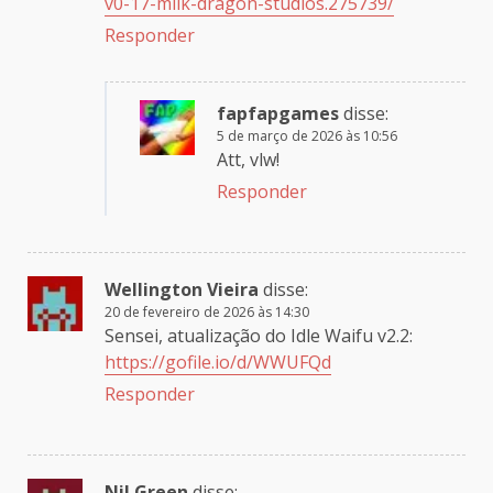
v0-17-milk-dragon-studios.275739/
Responder
fapfapgames
disse:
5 de março de 2026 às 10:56
Att, vlw!
Responder
Wellington Vieira
disse:
20 de fevereiro de 2026 às 14:30
Sensei, atualização do Idle Waifu v2.2:
https://gofile.io/d/WWUFQd
Responder
Nil Green
disse: