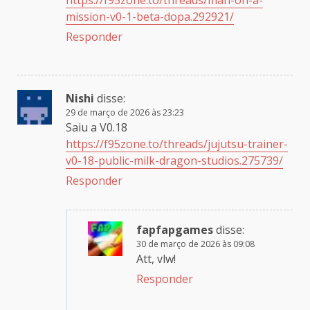
https://f95zone.to/threads/man-on-a-
mission-v0-1-beta-dopa.292921/
Responder
Nishi
disse:
29 de março de 2026 às 23:23
Saiu a V0.18
https://f95zone.to/threads/jujutsu-trainer-
v0-18-public-milk-dragon-studios.275739/
Responder
fapfapgames
disse:
30 de março de 2026 às 09:08
Att, vlw!
Responder