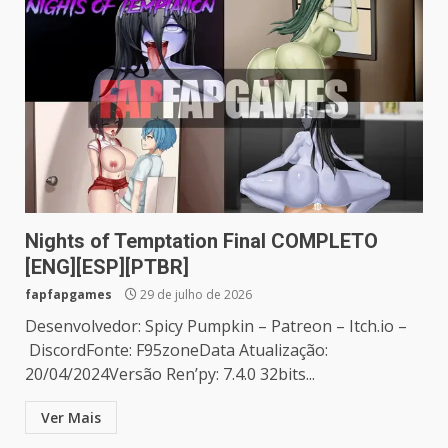
Nights of Temptation Final COMPLETO
[ENG][ESP][PTBR]
fapfapgames
29 de julho de 2026
Desenvolvedor: Spicy Pumpkin – Patreon – Itch.io –
DiscordFonte: F95zoneData Atualização:
20/04/2024Versão Ren’py: 7.4.0 32bits...
Ver Mais