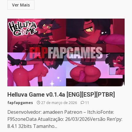
Ver Mais
Helluva Game v0.1.4a [ENG][ESP][PTBR]
fapfapgames
27 de março de 2026
11
Desenvolvedor: amadeen Patreon – Itch.ioFonte:
F95zoneData Atualização: 26/03/2026Versão Ren’py:
8.4.1 32bits Tamanho...