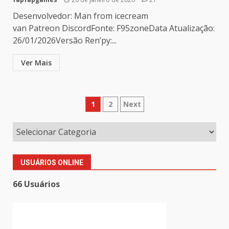
Desenvolvedor: Man from icecream
van Patreon DiscordFonte: F95zoneData Atualização:
26/01/2026Versão Ren’py:...
Ver Mais
Paginação
1
2
Next
de
posts
USUÁRIOS ONLINE
66 Usuários