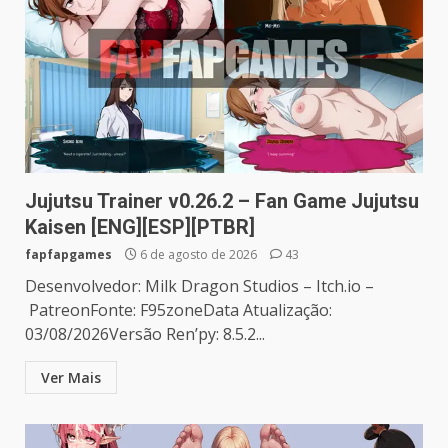
Jujutsu Trainer v0.26.2 – Fan Game Jujutsu
Kaisen [ENG][ESP][PTBR]
fapfapgames
6 de agosto de 2026
43
Desenvolvedor: Milk Dragon Studios – Itch.io –
PatreonFonte: F95zoneData Atualização:
03/08/2026Versão Ren’py: 8.5.2...
Ver Mais