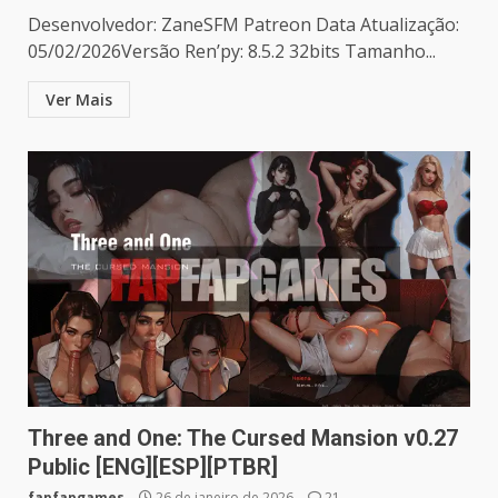
Desenvolvedor: ZaneSFM Patreon Data Atualização:
05/02/2026Versão Ren’py: 8.5.2 32bits Tamanho...
Ver Mais
Three and One: The Cursed Mansion v0.27
Public [ENG][ESP][PTBR]
fapfapgames
26 de janeiro de 2026
21