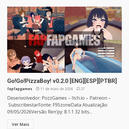
Go!Go!PizzaBoy! v0.2.0 [ENG][ESP][PTBR]
fapfapgames
11 de maio de 2026
27
Desenvolvedor: PozzGames – Itch.io – Patreon –
SubscribestarFonte: F95zoneData Atualização:
09/05/2026Versão Ren’py: 8.1.1 32 bits...
Ver Mais