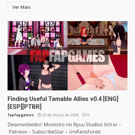
Ver Mais
Finding Useful Tamable Allies v0.4 [ENG]
[ESP][PTBR]
fapfapgames
20 de março de 2026
5
Desenvolvedor: Momoiro no Ryuu Studios itch.io –
Patreon – SubscribeStar – UniFansFonte: