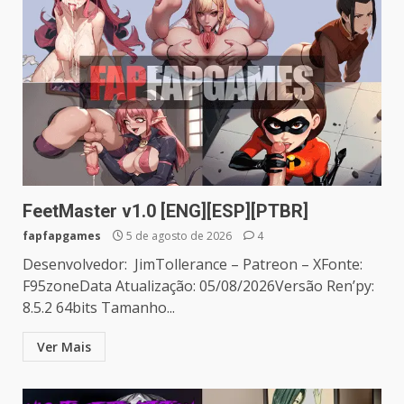
FeetMaster v1.0 [ENG][ESP][PTBR]
fapfapgames
5 de agosto de 2026
4
Desenvolvedor: JimTollerance – Patreon – XFonte:
F95zoneData Atualização: 05/08/2026Versão Ren’py:
8.5.2 64bits Tamanho...
Ver Mais