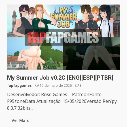
My Summer Job v0.2C [ENG][ESP][PTBR]
fapfapgames
15 de maio de 2026
3
Desenvolvedor: Rose Games – PatreonFonte:
F95zoneData Atualização: 15/05/2026Versão Ren’py:
8.3.7 32bits...
Ver Mais