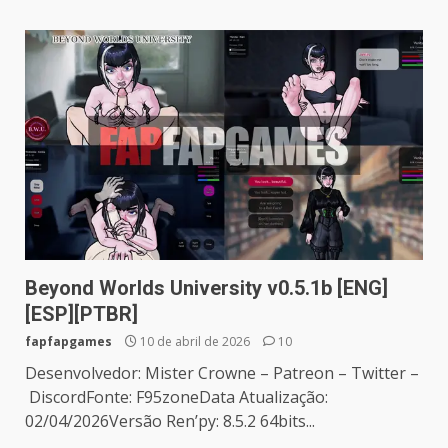
Beyond Worlds University v0.5.1b [ENG]
[ESP][PTBR]
fapfapgames
10 de abril de 2026
10
Desenvolvedor: Mister Crowne – Patreon – Twitter –
DiscordFonte: F95zoneData Atualização:
02/04/2026Versão Ren’py: 8.5.2 64bits...