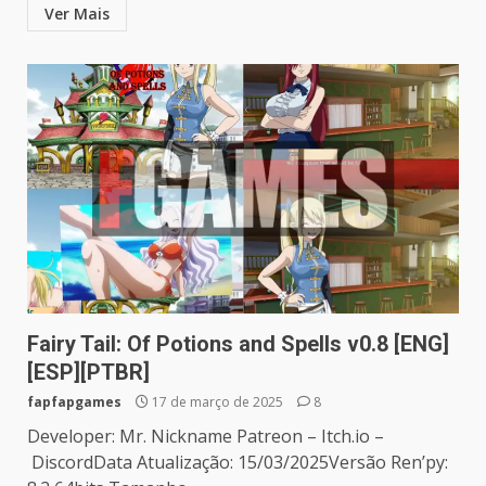
Ver Mais
Fairy Tail: Of Potions and Spells v0.8 [ENG]
[ESP][PTBR]
fapfapgames
17 de março de 2025
8
Developer: Mr. Nickname Patreon – Itch.io –
DiscordData Atualização: 15/03/2025Versão Ren’py: