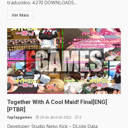
traduzidos: 4.270 DOWNLOADS...
Ver Mais
Together With A Cool Maid! Final[ENG]
[PTBR]
fapfapgames
29 de abril de 2022
2
Developer: Studio Neko Kick – DLsite Data