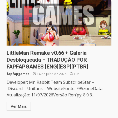
LittleMan Remake v0.66 + Galeria
Desbloqueada – TRADUÇÃO POR
FAPFAPGAMES [ENG][ESP][PTBR]
fapfapgames
14 de julho de 2026
106
Developer: Mr. Rabbit Team SubscribeStar –
Discord – Unifans – WebsiteFonte: F95zoneData
Atualização: 11/07/2026Versão Ren’py: 8.0.3...
Ver Mais