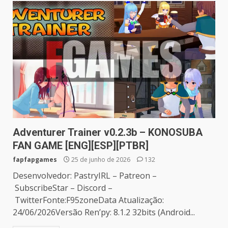
Adventurer Trainer v0.2.3b – KONOSUBA
FAN GAME [ENG][ESP][PTBR]
fapfapgames
25 de junho de 2026
132
Desenvolvedor: PastryIRL – Patreon –
SubscribeStar – Discord –
TwitterFonte:F95zoneData Atualização:
24/06/2026Versão Ren’py: 8.1.2 32bits (Android...