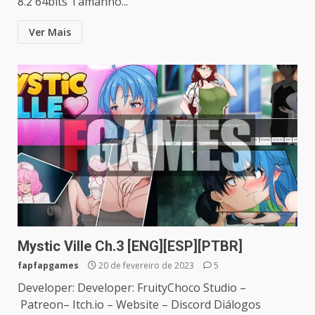
8.2 64bits Tamanho...
Ver Mais
Mystic Ville Ch.3 [ENG][ESP][PTBR]
fapfapgames
20 de fevereiro de 2023
5
Developer: Developer: FruityChoco Studio –
Patreon– Itch.io – Website – Discord Diálogos