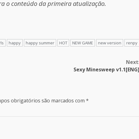
ra o conteúdo da primeira atualização.
rls
happy
happy summer
HOT
NEW GAME
new version
renpy
Next
Sexy Minesweep v1.1[ENG
pos obrigatórios são marcados com
*