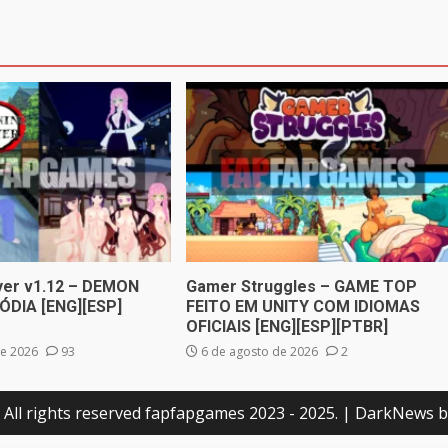
ayer v1.12 – DEMON
Gamer Struggles – GAME TOP
ÓDIA [ENG][ESP]
FEITO EM UNITY COM IDIOMAS
OFICIAIS [ENG][ESP][PTBR]
de 2026
93
6 de agosto de 2026
2
 All rights reserved fapfapgames 2023 - 2025.
|
DarkNews
b