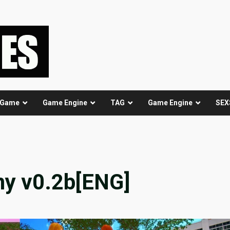
 Game
Game Engine
TAG
Game Engine
SEX
my v0.2b[ENG]