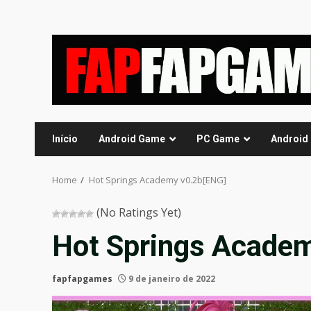
Skip
to
content
Início
Android Game
PC Game
Android
Home
Hot Springs Academy v0.2b[ENG]
(No Ratings Yet)
Hot Springs Acade
fapfapgames
9 de janeiro de 2022