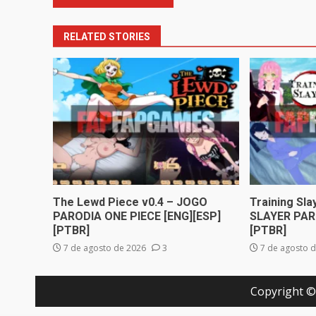
RELATED STORIES
The Lewd Piece v0.4 – JOGO
Training Sl
PARODIA ONE PIECE [ENG][ESP]
SLAYER PAR
[PTBR]
[PTBR]
7 de agosto de 2026
3
7 de agosto 
Copyright ©