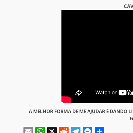
CAV
A MELHOR FORMA DE ME AJUDAR É DANDO L
G
Email
WhatsApp
X
Reddit
Telegram
Messeng
Share