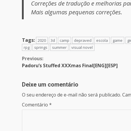
Correções de tradução e melhorias pa
Mais algumas pequenas correções.
Tags:
2020
3d
camp
depraved
escola
game
gi
rpg
springs
summer
visual novel
Continue
Previous:
Padoru’s Stuffed XXXmas Final[ENG][ESP]
Reading
Deixe um comentário
O seu endereço de e-mail não será publicado.
Cam
Comentário
*