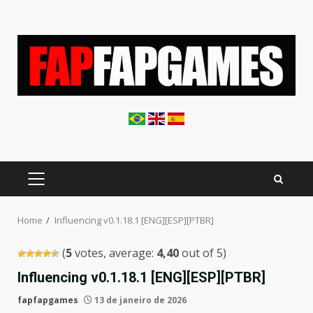
Skip
to
content
PRIMARY
MENU
Home
Influencing v0.1.18.1 [ENG][ESP][PTBR]
(
5
votes, average:
4,40
out of 5)
Influencing v0.1.18.1 [ENG][ESP][PTBR]
fapfapgames
13 de janeiro de 2026