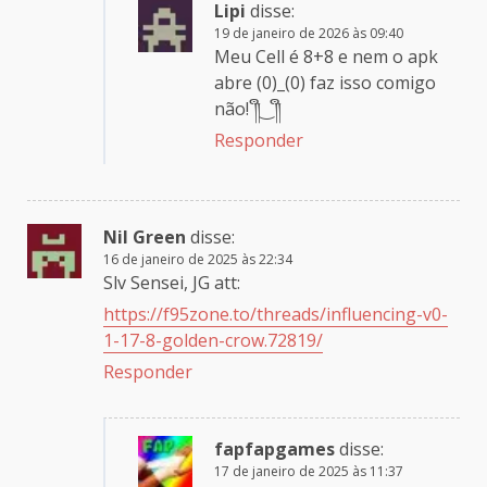
Lipi
disse:
19 de janeiro de 2026 às 09:40
Meu Cell é 8+8 e nem o apk
abre (0)_(0) faz isso comigo
não! ༎ຶ⁠‿⁠༎ຶ
Responder
Nil Green
disse:
16 de janeiro de 2025 às 22:34
Slv Sensei, JG att:
https://f95zone.to/threads/influencing-v0-
1-17-8-golden-crow.72819/
Responder
fapfapgames
disse:
17 de janeiro de 2025 às 11:37