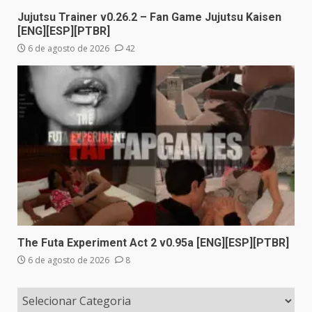
Jujutsu Trainer v0.26.2 – Fan Game Jujutsu Kaisen
[ENG][ESP][PTBR]
6 de agosto de 2026
42
The Futa Experiment Act 2 v0.95a [ENG][ESP][PTBR]
6 de agosto de 2026
8