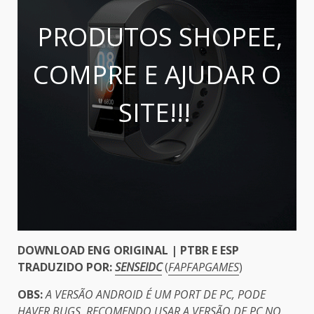
PRODUTOS SHOPEE,
COMPRE E AJUDAR O
SITE!!!
DOWNLOAD ENG ORIGINAL | PTBR E ESP
TRADUZIDO POR:
SENSEIDC
(
FAPFAPGAMES
)
OBS:
A VERSÃO ANDROID É UM PORT DE PC, PODE
HAVER BUGS, RECOMENDO USAR A VERSÃO DE PC NO