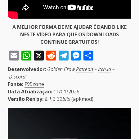
A MELHOR FORMA DE ME AJUDAR É DANDO LIKE
NESTE VÍDEO PARA QUE OS DOWNLOADS
CONTINUE GRATUITOS!
Email
WhatsApp
X
Reddit
Telegram
Messenger
Share
Desenvolvedor:
Golden Crow
Patreon
–
Itch.io
–
Discord
Fonte:
F95zone
Data Atualização:
11/01/2026
Versão Ren’py:
8.1.3 32bits
(apkmod)