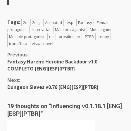
Tags:
2d
2dcg
Animated
esp
Fantasy
Female
protagonist
Interracial
Male protagonist
Mobile game
Multiple protagonist
ntr
prostituition
PTBR
renpy
trans/futa
visual novel
Continue
Previous:
Fantasy Harem: Heroine Backdoor v1.0
Reading
COMPLETO [ENG][ESP][PTBR]
Next:
Dungeon Slaves v0.76 [ENG][ESP][PTBR]
19 thoughts on “
Influencing v0.1.18.1 [ENG]
[ESP][PTBR]
”