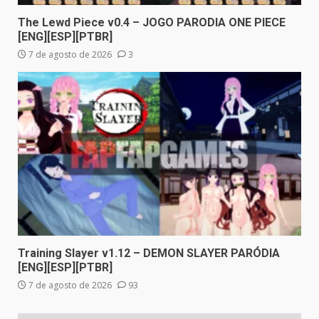
The Lewd Piece v0.4 – JOGO PARODIA ONE PIECE
[ENG][ESP][PTBR]
7 de agosto de 2026
3
Training Slayer v1.12 – DEMON SLAYER PARÓDIA
[ENG][ESP][PTBR]
7 de agosto de 2026
93