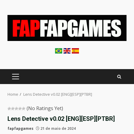
Skip
to
content
PRIMARY
MENU
Home
Lens Detective v0.02 [ENG][ESP][PTBR]
(No Ratings Yet)
Lens Detective v0.02 [ENG][ESP][PTBR]
fapfapgames
21 de maio de 2024