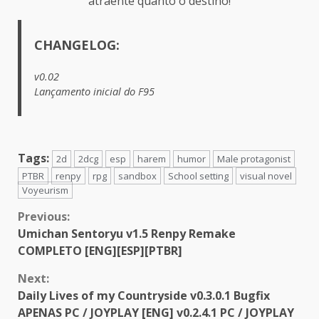
atraente quanto o destino!
CHANGELOG:
v0.02
Lançamento inicial do F95
Tags:
2d
2dcg
esp
harem
humor
Male protagonist
PTBR
renpy
rpg
sandbox
School setting
visual novel
Voyeurism
Continue
Previous:
Umichan Sentoryu v1.5 Renpy Remake
Reading
COMPLETO [ENG][ESP][PTBR]
Next:
Daily Lives of my Countryside v0.3.0.1 Bugfix
APENAS PC / JOYPLAY [ENG] v0.2.4.1 PC / JOYPLAY