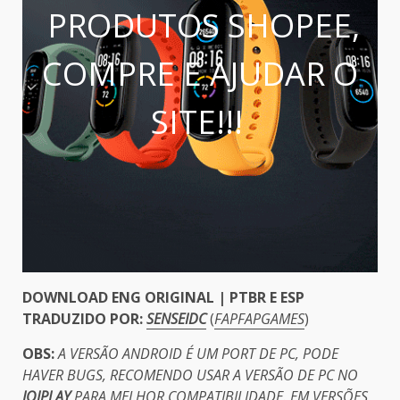
PRODUTOS SHOPEE,
COMPRE E AJUDAR O
SITE!!!
DOWNLOAD ENG ORIGINAL | PTBR E ESP
TRADUZIDO POR:
SENSEIDC
(
FAPFAPGAMES
)
OBS:
A VERSÃO ANDROID É UM PORT DE PC, PODE
HAVER BUGS, RECOMENDO USAR A VERSÃO DE PC NO
JOIPLAY
PARA MELHOR COMPATIBILIDADE. EM VERSÕES