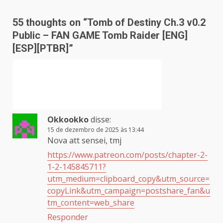
55 thoughts on “
Tomb of Destiny Ch.3 v0.2
Public – FAN GAME Tomb Raider [ENG]
[ESP][PTBR]
”
Okkookko
disse:
15 de dezembro de 2025 às 13:44
Nova att sensei, tmj
https://www.patreon.com/posts/chapter-2-
1-2-145845711?
utm_medium=clipboard_copy&utm_source=
copyLink&utm_campaign=postshare_fan&u
tm_content=web_share
Responder