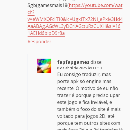
5gb(gamesmais18(
https://youtube.com/wat
ch?
v=eWMXQFcITI0&lc=UgxITx72Ni_ePxiv3Hd4
AaABAg.AGcWL3yDCriAGctuRzCUXH&si=16
1AEHd6bipD9r8a
Responder
fapfapgames
disse:
8 de abril de 2025 às 11:50
Eu consigo traduzir, mas
porte apk só engine mas
recente. O motivo de eu não
trazer é porque preciso upar
este jogo e fica inviável, e
também o foco do site é mais
voltado para jogos 2D, até
porque tem outros sites com
mais foco 3d e o 2d também já