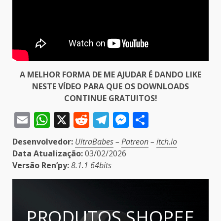
A MELHOR FORMA DE ME AJUDAR É DANDO LIKE
NESTE VÍDEO PARA QUE OS DOWNLOADS
CONTINUE GRATUITOS!
Email
WhatsApp
X
Reddit
Telegram
Messenger
Share
Desenvolvedor:
UltraBabes
–
Patreon
–
itch.io
Data Atualização:
03/02/2026
Versão Ren’py:
8.1.1 64bits
PRODUTOS SHOPEE,