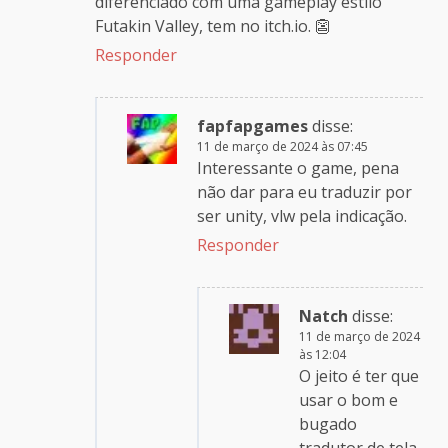
diferenciado com uma gameplay estilo
Futakin Valley, tem no itch.io. 👺
Responder
fapfapgames
disse:
11 de março de 2024 às 07:45
Interessante o game, pena
não dar para eu traduzir por
ser unity, vlw pela indicação.
Responder
Natch
disse:
11 de março de 2024
às 12:04
O jeito é ter que
usar o bom e
bugado
tradutor de tela