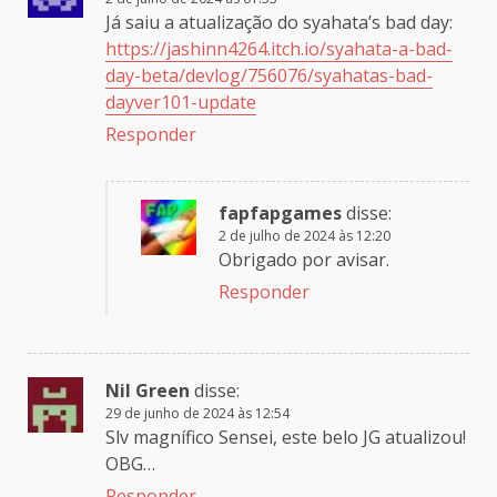
Já saiu a atualização do syahata’s bad day:
https://jashinn4264.itch.io/syahata-a-bad-
day-beta/devlog/756076/syahatas-bad-
dayver101-update
Responder
fapfapgames
disse:
2 de julho de 2024 às 12:20
Obrigado por avisar.
Responder
Nil Green
disse:
29 de junho de 2024 às 12:54
Slv magnífico Sensei, este belo JG atualizou!
OBG…
Responder