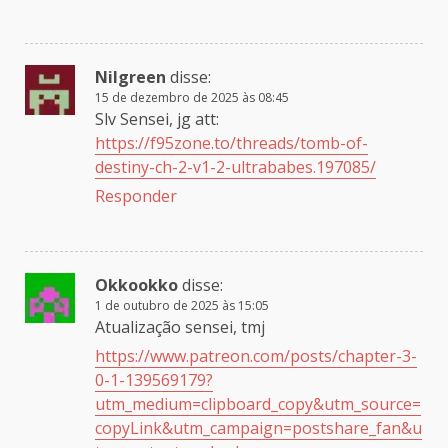
Nilgreen
disse:
15 de dezembro de 2025 às 08:45
Slv Sensei, jg att:
https://f95zone.to/threads/tomb-of-
destiny-ch-2-v1-2-ultrababes.197085/
Responder
Okkookko
disse:
1 de outubro de 2025 às 15:05
Atualização sensei, tmj
https://www.patreon.com/posts/chapter-3-
0-1-139569179?
utm_medium=clipboard_copy&utm_source=
copyLink&utm_campaign=postshare_fan&u