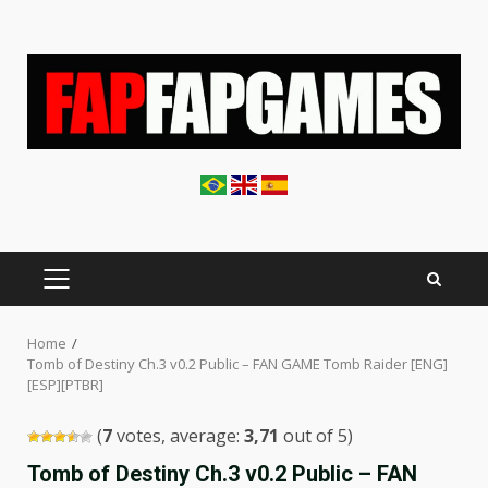
Skip
to
content
PRIMARY
MENU
Home
Tomb of Destiny Ch.3 v0.2 Public – FAN GAME Tomb Raider [ENG]
[ESP][PTBR]
(
7
votes, average:
3,71
out of 5)
Tomb of Destiny Ch.3 v0.2 Public – FAN