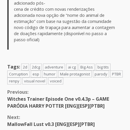
adicionado pós-
cena de crédito com novas renderizações
adicionada nova opção de “nome do animal de
estimação” com base na sugestão da comunidade
novo código de trapaça para aumentar a contagem
de doações rapidamente (disponível no passo a
passo oficial)
Tags:
2d
2dcg
adventure
ai cg
Big Ass
big tits
Corruption
esp
humor
Male protagonist
parody
PTBR
renpy
visual novel
voiced
Continue
Previous:
Witches Trainer Episode One v0.4.3p – GAME
Reading
PARÓDIA HARRY POTTER [ENG][ESP][PTBR]
Next:
MallowFall Lust v0.3 [ENG][ESP][PTBR]