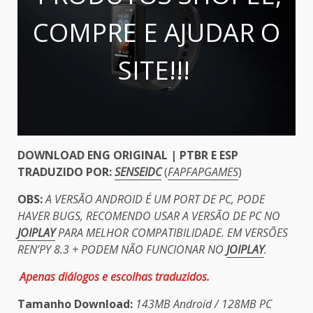
COMPRE E AJUDAR O
SITE!!!
DOWNLOAD ENG ORIGINAL | PTBR E ESP
TRADUZIDO POR:
SENSEIDC
(
FAPFAPGAMES
)
OBS:
A VERSÃO ANDROID É UM PORT DE PC, PODE
HAVER BUGS, RECOMENDO USAR A VERSÃO DE PC NO
JOIPLAY
PARA MELHOR COMPATIBILIDADE. EM VERSÕES
REN’PY 8.3 + PODEM NÃO FUNCIONAR NO
JOIPLAY
.
Apenas diálogos e escolhas traduzidos.
Tamanho Download:
143MB Android / 128MB PC