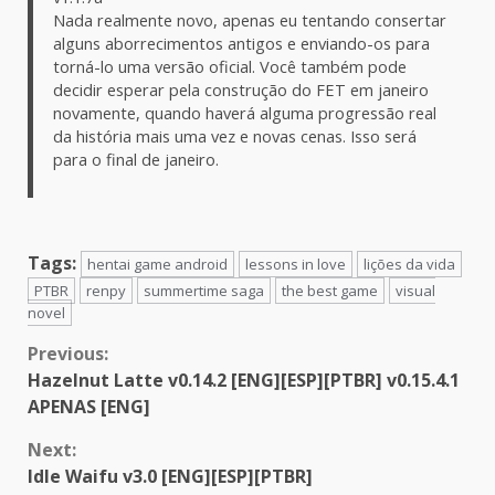
Nada realmente novo, apenas eu tentando consertar
alguns aborrecimentos antigos e enviando-os para
torná-lo uma versão oficial. Você também pode
decidir esperar pela construção do FET em janeiro
novamente, quando haverá alguma progressão real
da história mais uma vez e novas cenas. Isso será
para o final de janeiro.
Tags:
hentai game android
lessons in love
lições da vida
PTBR
renpy
summertime saga
the best game
visual
novel
Continue
Previous:
Hazelnut Latte v0.14.2 [ENG][ESP][PTBR] v0.15.4.1
Reading
APENAS [ENG]
Next:
Idle Waifu v3.0 [ENG][ESP][PTBR]