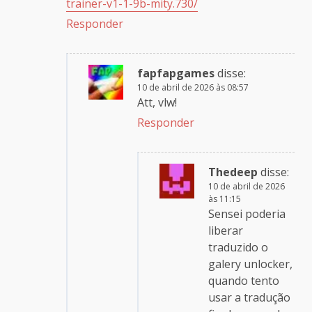
trainer-v1-1-9b-mity.730/
Responder
fapfapgames
disse:
10 de abril de 2026 às 08:57
Att, vlw!
Responder
Thedeep
disse:
10 de abril de 2026
às 11:15
Sensei poderia
liberar
traduzido o
galery unlocker,
quando tento
usar a tradução