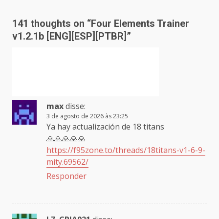
141 thoughts on “
Four Elements Trainer
v1.2.1b [ENG][ESP][PTBR]
”
max
disse:
3 de agosto de 2026 às 23:25
Ya hay actualización de 18 titans
🙏🙏🙏🙏🙏
https://f95zone.to/threads/18titans-v1-6-9-
mity.69562/
Responder