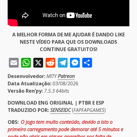
A MELHOR FORMA DE ME AJUDAR É DANDO LIKE
NESTE VÍDEO PARA QUE OS DOWNLOADS
CONTINUE GRATUITOS!
Email
WhatsApp
X
Reddit
Telegram
Messenger
Share
Desenvolvedor:
MITY
Patreon
Data Atualização:
03/08/2026
Versão Ren’py:
7.5.3 64bits
DOWNLOAD ENG ORIGINAL | PTBR E ESP
TRADUZIDO POR:
SENSEIDC
(
FAPFAPGAMES
)
OBS:
O jogo tem muito conteúdo, devido a isto o
primeiro carregamento pode demorar até 5 minutos e
pode não abrir em alguns aparelhos por falta de