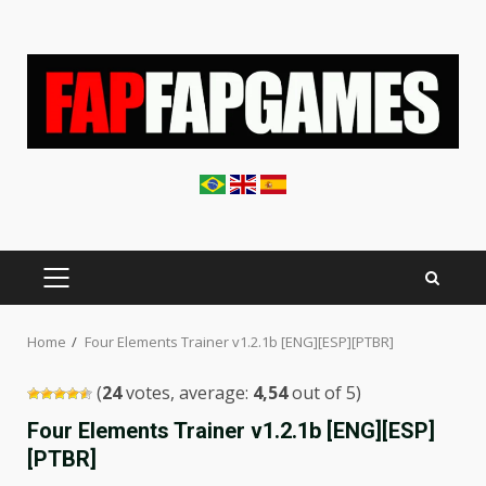
Skip
to
content
PRIMARY
MENU
Home
Four Elements Trainer v1.2.1b [ENG][ESP][PTBR]
(
24
votes, average:
4,54
out of 5)
Four Elements Trainer v1.2.1b [ENG][ESP]
[PTBR]