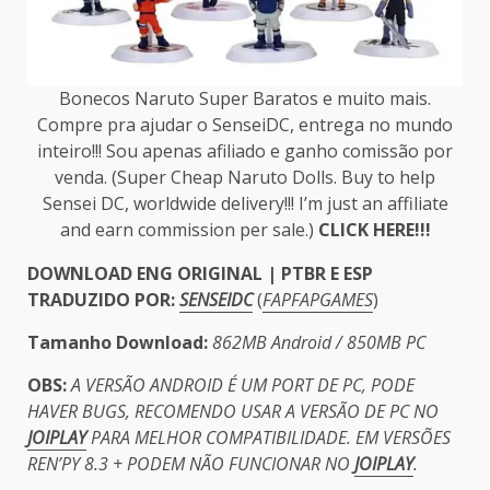
Bonecos Naruto Super Baratos e muito mais.
Compre pra ajudar o SenseiDC, entrega no mundo
inteiro!!! Sou apenas afiliado e ganho comissão por
venda. (Super Cheap Naruto Dolls. Buy to help
Sensei DC, worldwide delivery!!! I’m just an affiliate
and earn commission per sale.)
CLICK HERE!!!
DOWNLOAD ENG ORIGINAL | PTBR E ESP
TRADUZIDO POR:
SENSEIDC
(
FAPFAPGAMES
)
Tamanho
Download:
862MB Android / 850MB PC
OBS:
A VERSÃO ANDROID É UM PORT DE PC, PODE
HAVER BUGS, RECOMENDO USAR A VERSÃO DE PC NO
JOIPLAY
PARA MELHOR COMPATIBILIDADE. EM VERSÕES
REN’PY 8.3 + PODEM NÃO FUNCIONAR NO
JOIPLAY
.