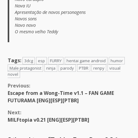
Nova IU
Apresentação de novos personagens
Novos sons
Novo novo
O mesmo velho Teddy
Tags:
3dcg
esp
FURRY
hentai game android
humor
Male protagonist
ninja
parody
PTBR
renpy
visual
novel
Continue
Previous:
Escape from a Wong-Time v1.1 – FAN GAME
Reading
FUTURAMA [ENG][ESP][PTBR]
Next:
MILFtopia v0.21 [ENG][ESP][PTBR]