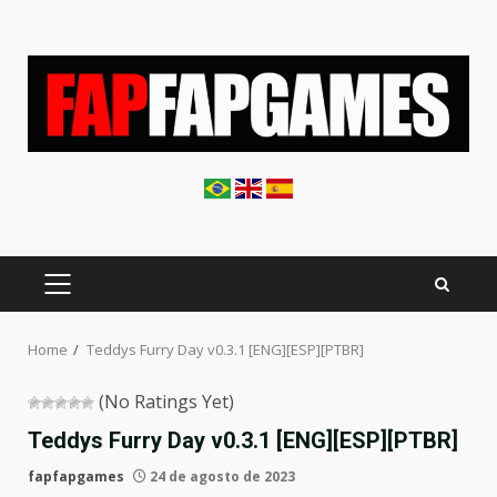
Skip
to
content
PRIMARY
MENU
Home
Teddys Furry Day v0.3.1 [ENG][ESP][PTBR]
(No Ratings Yet)
Teddys Furry Day v0.3.1 [ENG][ESP][PTBR]
fapfapgames
24 de agosto de 2023