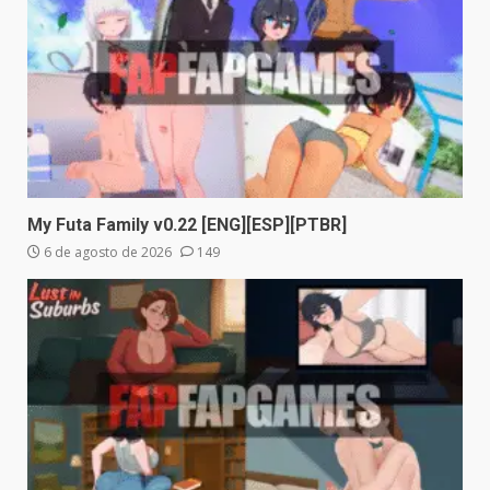
My Futa Family v0.22 [ENG][ESP][PTBR]
6 de agosto de 2026
149