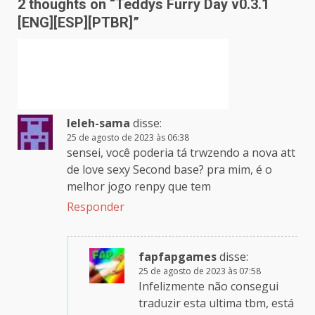
2 thoughts on “
Teddys Furry Day v0.3.1
[ENG][ESP][PTBR]
”
leleh-sama
disse:
25 de agosto de 2023 às 06:38
sensei, você poderia tá trwzendo a nova att
de love sexy Second base? pra mim, é o
melhor jogo renpy que tem
Responder
fapfapgames
disse:
25 de agosto de 2023 às 07:58
Infelizmente não consegui
traduzir esta ultima tbm, está