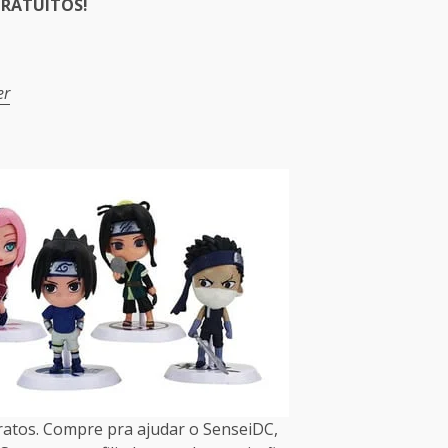
RATUITOS!
er
er
atos. Compre pra ajudar o SenseiDC,