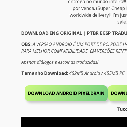
entrega no mundo inteiro!!
por venda. (Super Cheap 
worldwide delivery!!! I’m ju
sale
DOWNLOAD ENG ORIGINAL | PTBR E ESP TRAD
OBS:
A VERSÃO ANDROID É UM PORT DE PC, PODE 
PARA MELHOR COMPATIBILIDADE. EM VERSÕES REN’
Apenas diálogos e escolhas traduzidas!
Tamanho Download:
452MB Android / 455MB PC
DOWNLOAD ANDROID PIXELDRAIN
DOWNL
Tuto