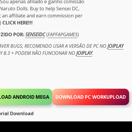
! Sou apenas afiliado e ganho comissão
Naruto Dolls. Buy to help Sensei DC,
st an affiliate and earn commission per
.)
CLICK HERE!!!
UZIDO POR:
SENSEIDC
(
FAPFAPGAMES
)
HAVER BUGS, RECOMENDO USAR A VERSÃO DE PC NO
JOIPLAY
PY 8.3 + PODEM NÃO FUNCIONAR NO
JOIPLAY
.
OAD ANDROID MEGA
DOWNLOAD PC WORKUPLOAD
rial Download