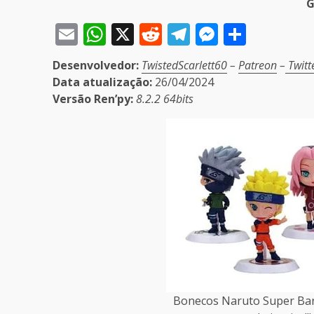
G
Email
WhatsApp
X
Reddit
Telegram
Messeng
Share
Desenvolvedor:
TwistedScarlett60
–
Patreon
–
Twitt
Data atualização:
26/04/2024
Versão Ren’py:
8.2.2 64bits
Bonecos Naruto Super Bar