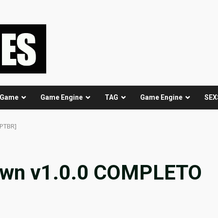
 Game
Game Engine
TAG
Game Engine
SEX
[PTBR]
nown v1.0.0 COMPLETO