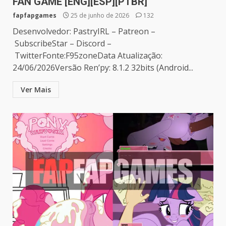
FAN GAME [ENG][ESP][PTBR]
fapfapgames
25 de junho de 2026
132
Desenvolvedor: PastryIRL – Patreon –
SubscribeStar – Discord –
TwitterFonte:F95zoneData Atualização:
24/06/2026Versão Ren’py: 8.1.2 32bits (Android...
Ver Mais