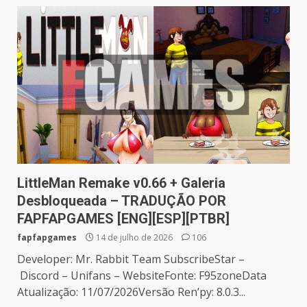
LittleMan Remake v0.66 + Galeria
Desbloqueada – TRADUÇÃO POR
FAPFAPGAMES [ENG][ESP][PTBR]
fapfapgames
14 de julho de 2026
106
Developer: Mr. Rabbit Team SubscribeStar –
Discord – Unifans – WebsiteFonte: F95zoneData
Atualização: 11/07/2026Versão Ren’py: 8.0.3...