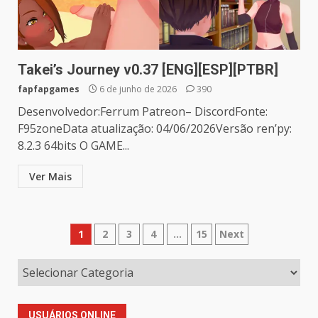
Takei’s Journey v0.37 [ENG][ESP][PTBR]
fapfapgames
6 de junho de 2026
390
Desenvolvedor:Ferrum Patreon– DiscordFonte:
F95zoneData atualização: 04/06/2026Versão ren’py:
8.2.3 64bits O GAME...
Ver Mais
Paginação
1
2
3
4
…
15
Next
de
posts
USUÁRIOS ONLINE