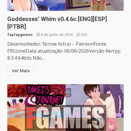
Goddesses’ Whim v0.4.6c [ENG][ESP]
[PTBR]
fapfapgames
8 de junho de 2026
343
Desenvolvedor: Ncrow itch.io – PatreonFonte:
F95zoneData atualização: 06/06/2026Versão Ren’py:
8.3.4 64bits Não...
Ver Mais