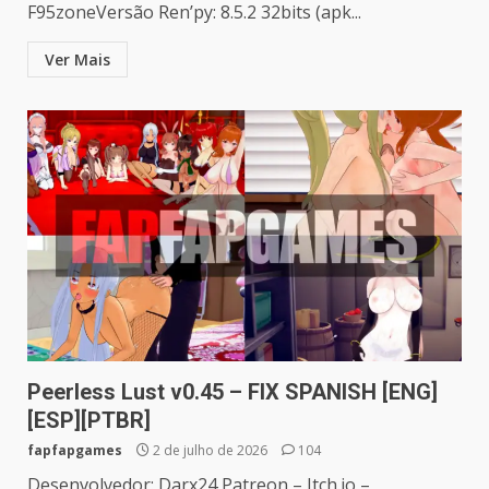
F95zoneVersão Ren’py: 8.5.2 32bits (apk...
Ver Mais
Peerless Lust v0.45 – FIX SPANISH [ENG]
[ESP][PTBR]
fapfapgames
2 de julho de 2026
104
Desenvolvedor: Darx24 Patreon – Itch.io –