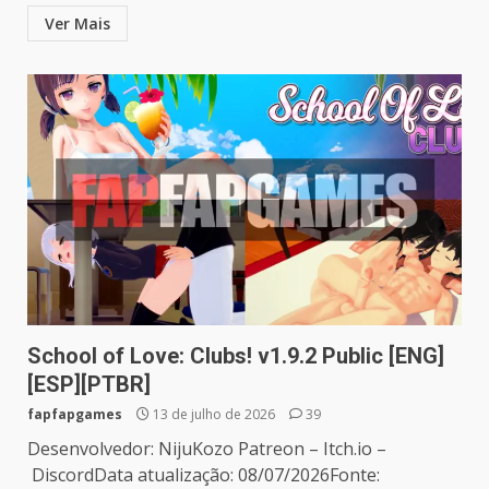
Ver Mais
School of Love: Clubs! v1.9.2 Public [ENG]
[ESP][PTBR]
fapfapgames
13 de julho de 2026
39
Desenvolvedor: NijuKozo Patreon – Itch.io –
DiscordData atualização: 08/07/2026Fonte: