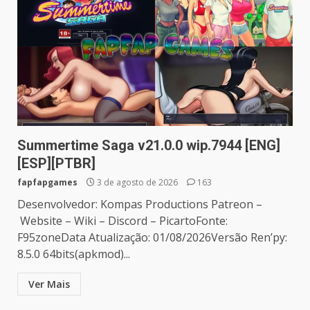
Summertime Saga v21.0.0 wip.7944 [ENG]
[ESP][PTBR]
fapfapgames
3 de agosto de 2026
163
Desenvolvedor: Kompas Productions Patreon –
Website – Wiki – Discord – PicartoFonte:
F95zoneData Atualização: 01/08/2026Versão Ren’py:
8.5.0 64bits(apkmod)...
Ver Mais