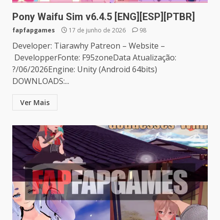
Pony Waifu Sim v6.4.5 [ENG][ESP][PTBR]
fapfapgames
17 de junho de 2026
98
Developer: Tiarawhy Patreon – Website –
DevelopperFonte: F95zoneData Atualização:
?/06/2026Engine: Unity (Android 64bits)
DOWNLOADS:...
Ver Mais