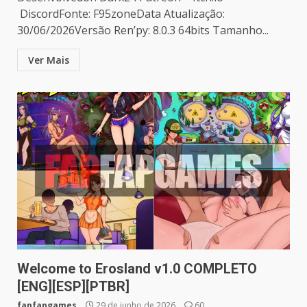
DiscordFonte: F95zoneData Atualização:
30/06/2026Versão Ren’py: 8.0.3 64bits Tamanho...
Ver Mais
Welcome to Erosland v1.0 COMPLETO
[ENG][ESP][PTBR]
fapfapgames
29 de junho de 2026
60