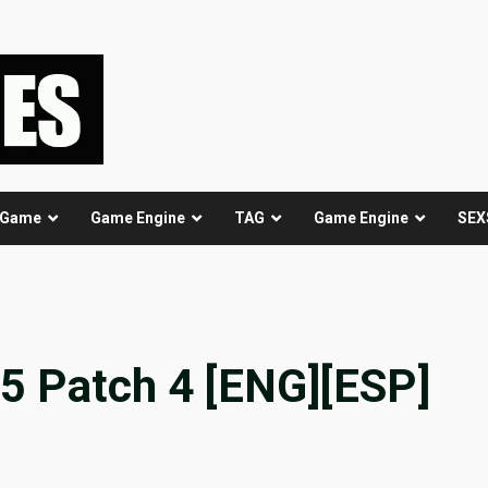
 Game
Game Engine
TAG
Game Engine
SEX
.5 Patch 4 [ENG][ESP]