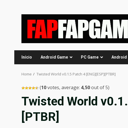
Skip
to
content
Início
Android Game
PC Game
Android
Home
Twisted World v0.1.5 Patch 4 [ENG][ESP][PTBR]
(
10
votes, average:
4,50
out of 5)
Twisted World v0.1
[PTBR]