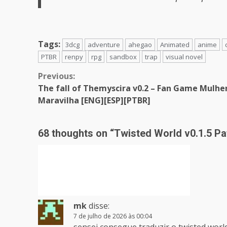
Tags:
3dcg
adventure
ahegao
Animated
anime
PTBR
renpy
rpg
sandbox
trap
visual novel
Continue
Previous:
The fall of Themyscira v0.2 – Fan Game Mulhe
Reading
Maravilha [ENG][ESP][PTBR]
68 thoughts on “
Twisted World v0.1.5 Pa
mk
disse:
7 de julho de 2026 às 00:04
sensei consegue traduzir o twisted world