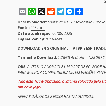
G
Email
WhatsApp
X
Reddit
Telegram
Messeng
Share
Desenvolvedor:
SnatsGames
Subscribestar
–
Itch.io
Fonte:
F95zone
Data atualização:
06/08/2025
Engine Ren’py:
8.4 64bits
DOWNLOAD ENG ORIGINAL | PTBR E ESP TRAD
Tamanho
Download:
1.28GB Android |
1.28GB
PC
OBS:
A VERSÃO ANDROID É UM PORT DE PC, PODE 
PARA MELHOR COMPATIBILIDADE. EM VERSÕES REN’
Não esta 100% traduzido, o idioma colocado pelo site
um novo jogo!
APENAS DIÁLOGOS E ESCOLHAS TRADUZIDOS.