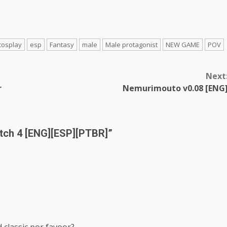
cosplay
esp
Fantasy
male
Male protagonist
NEW GAME
POV
Next
r
Nemurimouto v0.08 [ENG
tch 4 [ENG][ESP][PTBR]
”
 classic por favoor?