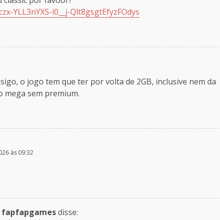
czx-YLL3nYXS-i0__j-Qlt8gsgtEfyzFOdys
go, o jogo tem que ter por volta de 2GB, inclusive nem da
 no mega sem premium.
026 às 09:32
fapfapgames
disse: