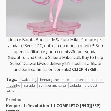
Linda e Barata Boneca de Sakura Miku. Compre pra
ajudar o SenseiDC, entrega no mundo inteiro!!! Sou
apenas afiliado e ganho comissão por venda.
(Beautiful and Cheap Sakura Miku Doll. Buy to help
SenseiDC, worldwide delivery!!! I’m just an affiliate
and earn commission per sale.)
CLICK
HERE!!!
Tags:
awakening
hentai game android
insexual
naruto
novinho
sarada
summertime saga
teduda
the best
game
Continue
Previous:
Keepers 1: Revolution 1.1 COMPLETO [ENG][ESP]
Reading