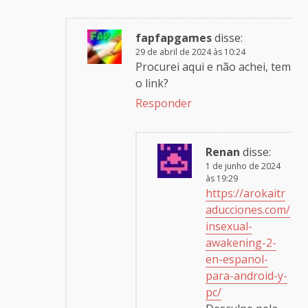
fapfapgames
disse:
29 de abril de 2024 às 10:24
Procurei aqui e não achei, tem
o link?
Responder
Renan
disse:
1 de junho de 2024
às 19:29
https://arokaitr
aducciones.com/
insexual-
awakening-2-
en-espanol-
para-android-y-
pc/