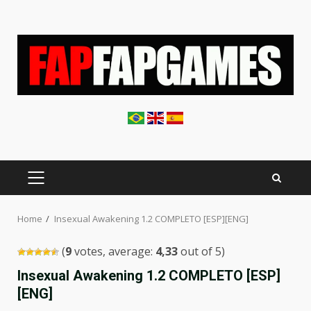
Skip
to
content
PRIMARY
MENU
Home
Insexual Awakening 1.2 COMPLETO [ESP][ENG]
(
9
votes, average:
4,33
out of 5)
Insexual Awakening 1.2 COMPLETO [ESP]
[ENG]