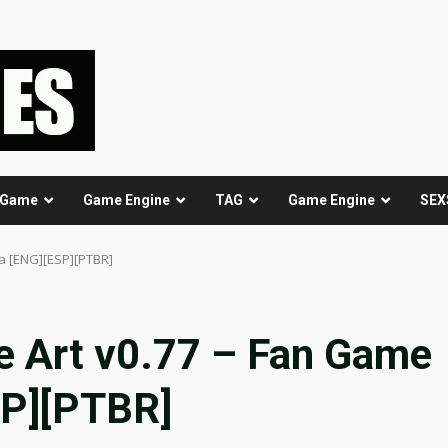
 Game
Game Engine
TAG
Game Engine
SEX
na [ENG][ESP][PTBR]
le Art v0.77 – Fan Game
SP][PTBR]