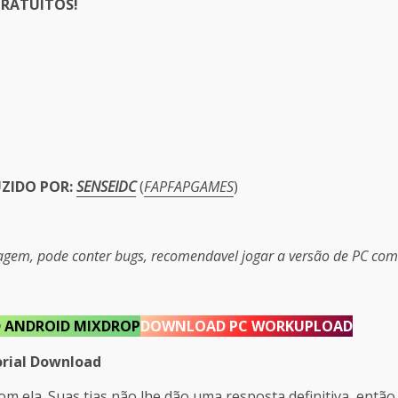
RATUITOS!
er
UZIDO POR:
SENSEIDC
(
FAPFAPGAMES
)
magem, pode conter bugs, recomendavel jogar a versão de PC com
ANDROID MIXDROP
DOWNLOAD PC WORKUPLOAD
rial Download
m ela. Suas tias não lhe dão uma resposta definitiva, então