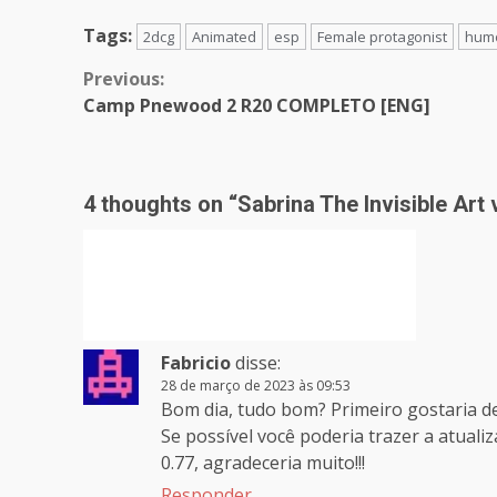
Tags:
2dcg
Animated
esp
Female protagonist
hum
Continue
Previous:
Camp Pnewood 2 R20 COMPLETO [ENG]
Reading
4 thoughts on “
Sabrina The Invisible Ar
Fabricio
disse:
28 de março de 2023 às 09:53
Bom dia, tudo bom? Primeiro gostaria d
Se possível você poderia trazer a atualiz
0.77, agradeceria muito!!!
Responder