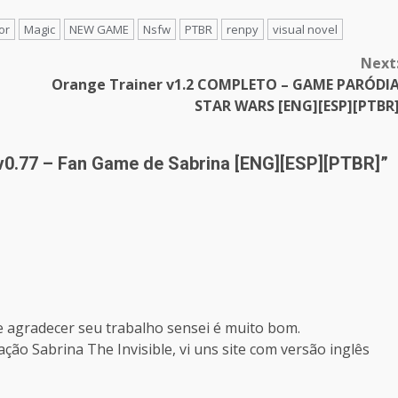
or
Magic
NEW GAME
Nsfw
PTBR
renpy
visual novel
Next
Orange Trainer v1.2 COMPLETO – GAME PARÓDI
STAR WARS [ENG][ESP][PTBR
t v0.77 – Fan Game de Sabrina [ENG][ESP][PTBR]
”
e agradecer seu trabalho sensei é muito bom.
ação Sabrina The Invisible, vi uns site com versão inglês