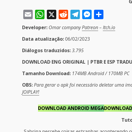
G
Email
WhatsApp
X
Reddit
Telegram
Messeng
Share
Developer:
Omar company
Patreon
–
Itch.io
Data atualização:
06/02/2023
Diálogos traduzidos:
3.795
DOWNLOAD ENG ORIGINAL | PTBR E ESP TRAD
Tamanho
Download:
174MB Android / 170MB PC
OBS:
Para gerar o apk foi necessário deletar uma i
JOIPLAY!
DOWNLOAD ANDROID MEGA
DOWNLOAD 
Tuto
Sabrina percebe coisas estranhas acontecendo co