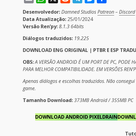
Desenvolvedor:
Damned Studios
Patreon
–
Discord
Data Atualização:
25/01/2024
Versão Ren’py:
8.1.3 64bits
Diálogos traduzidos:
19.225
DOWNLOAD ENG ORIGINAL | PTBR E ESP TRAD
OBS:
A VERSÃO ANDROID É UM PORT DE PC, PODE 
PARA MELHOR COMPATIBILIDADE. EM VERSÕES REN’
Apenas diálogos e escolhas traduzidos
.
Não consegui 
game.
Tamanho Download:
373MB Android / 355MB PC
DOWNLOAD ANDROID PIXELDRAIN
DOWNL
Tuto