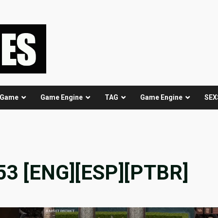
 Game
Game Engine
TAG
Game Engine
SEX
153 [ENG][ESP][PTBR]