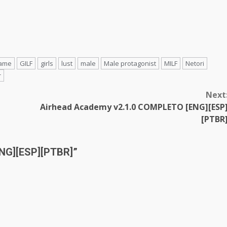
ame
GILF
girls
lust
male
Male protagonist
MILF
Netori
r
Next
Airhead Academy v2.1.0 COMPLETO [ENG][ESP
[PTBR
ENG][ESP][PTBR]
”