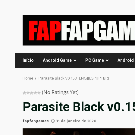
Skip
to
content
Início
Android Game
PC Game
Android
Home
Parasite Black v0.153 [ENG][ESP][PTBR]
(No Ratings Yet)
Parasite Black v0.
fapfapgames
31 de janeiro de 2024