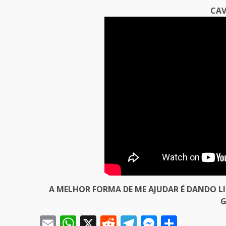
CAV
A MELHOR FORMA DE ME AJUDAR É DANDO L
G
Email
WhatsApp
X
Reddit
Telegram
Messeng
Share