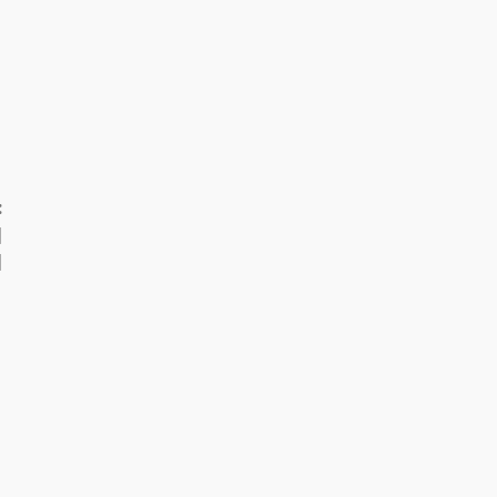
:
]
]