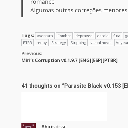
romance
Algumas outras correções menores
Tags:
aventura
Combat
depraved
escola
futa
g
PTBR
renpy
Strategy
Stripping
visual novel
Voyeu
Continue
Previous:
Miri’s Corruption v0.1.9.7 [ENG][ESP][PTBR]
Reading
41 thoughts on “
Parasite Black v0.153 [
Ahiris
disse: