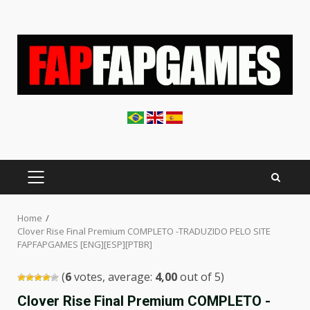
Skip
to
content
PRIMARY
MENU
Home
Clover Rise Final Premium COMPLETO -TRADUZIDO PELO SITE
FAPFAPGAMES [ENG][ESP][PTBR]
(
6
votes, average:
4,00
out of 5)
Clover Rise Final Premium COMPLETO -