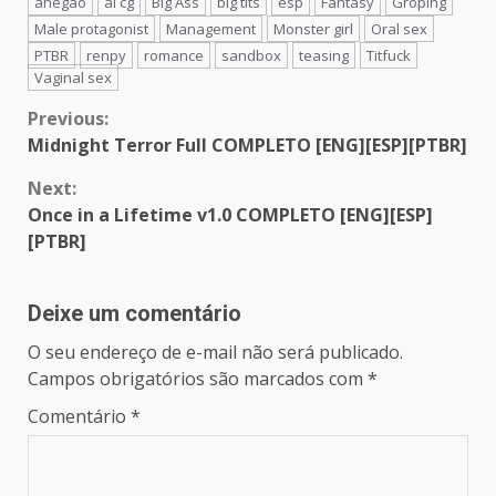
ahegao
ai cg
Big Ass
big tits
esp
Fantasy
Groping
Male protagonist
Management
Monster girl
Oral sex
PTBR
renpy
romance
sandbox
teasing
Titfuck
Vaginal sex
Continue
Previous:
Midnight Terror Full COMPLETO [ENG][ESP][PTBR]
Reading
Next:
Once in a Lifetime v1.0 COMPLETO [ENG][ESP]
[PTBR]
Deixe um comentário
O seu endereço de e-mail não será publicado.
Campos obrigatórios são marcados com
*
Comentário
*