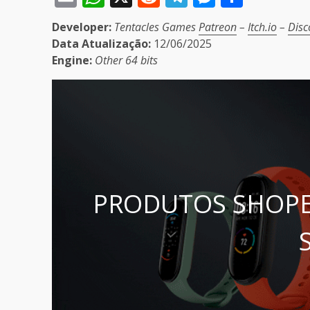
Developer:
Tentacles Games
Patreon
–
Itch.io
–
Disc
Data Atualização:
12/06/2025
Engine:
Other
64 bits
PRODUTOS SHOPE
S