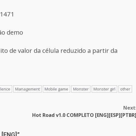
 1471
são demo
ito de valor da célula reduzido a partir da
olence
Management
Mobile game
Monster
Monster girl
other
Next
Hot Road v1.0 COMPLETO [ENG][ESP][PTBR
 [ENG]
”