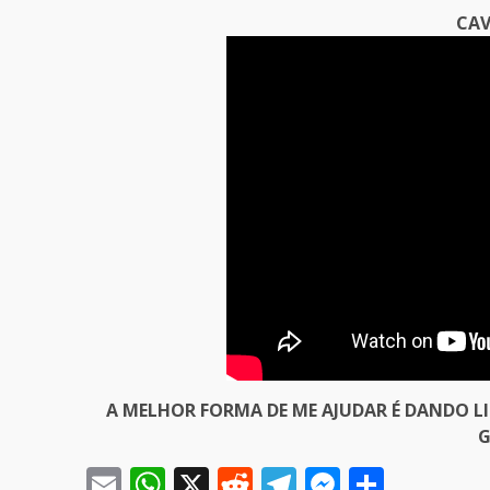
CAV
A MELHOR FORMA DE ME AJUDAR É DANDO L
G
Email
WhatsApp
X
Reddit
Telegram
Messeng
Share