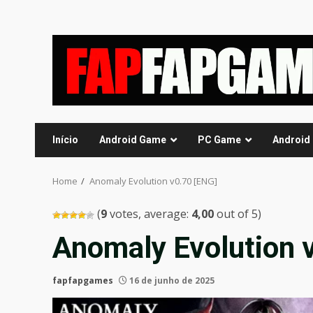
Skip
to
content
Início
Android Game
PC Game
Android
Home
Anomaly Evolution v0.70 [ENG]
(
9
votes, average:
4,00
out of 5)
Anomaly Evolution 
fapfapgames
16 de junho de 2025