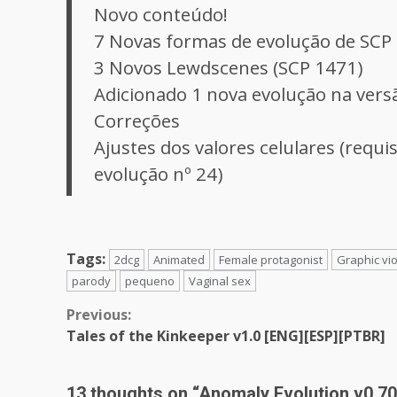
Novo conteúdo!
7 Novas formas de evolução de SCP
3 Novos Lewdscenes (SCP 1471)
Adicionado 1 nova evolução na ver
Correções
Ajustes dos valores celulares (requis
evolução nº 24)
Tags:
2dcg
Animated
Female protagonist
Graphic vi
parody
pequeno
Vaginal sex
Continue
Previous:
Tales of the Kinkeeper v1.0 [ENG][ESP][PTBR]
Reading
13 thoughts on “
Anomaly Evolution v0.70