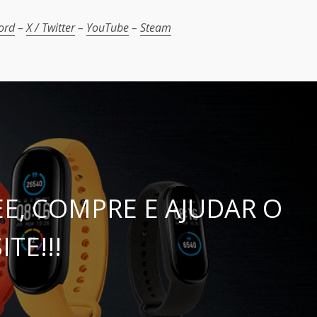
ord
–
X / Twitter
–
YouTube
–
Steam
E, COMPRE E AJUDAR O
ITE!!!