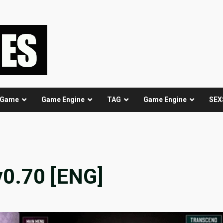
 Game
Game Engine
TAG
Game Engine
SEX
v0.70 [ENG]