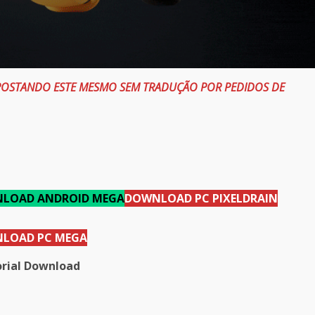
 POSTANDO ESTE MESMO SEM TRADUÇÃO POR PEDIDOS DE
LOAD ANDROID MEGA
DOWNLOAD PC
PIXELDRAIN
LOAD PC MEGA
rial Download