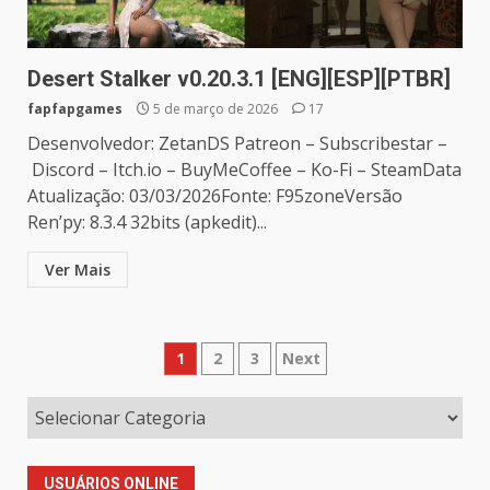
Desert Stalker v0.20.3.1 [ENG][ESP][PTBR]
fapfapgames
5 de março de 2026
17
Desenvolvedor: ZetanDS Patreon – Subscribestar –
Discord – Itch.io – BuyMeCoffee – Ko-Fi – SteamData
Atualização: 03/03/2026Fonte: F95zoneVersão
Ren’py: 8.3.4 32bits (apkedit)...
Ver Mais
Paginação
1
2
3
Next
de
posts
USUÁRIOS ONLINE