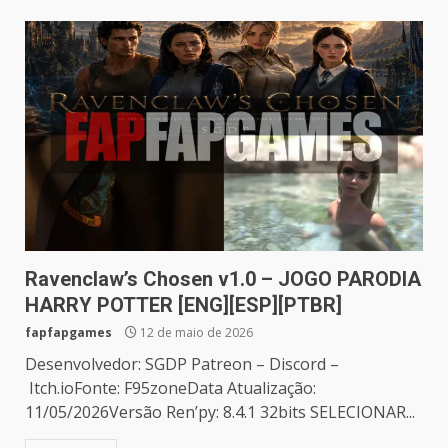
Ravenclaw’s Chosen v1.0 – JOGO PARODIA
HARRY POTTER [ENG][ESP][PTBR]
fapfapgames
12 de maio de 2026
Desenvolvedor: SGDP Patreon – Discord –
Itch.ioFonte: F95zoneData Atualização:
11/05/2026Versão Ren’py: 8.4.1 32bits SELECIONAR...