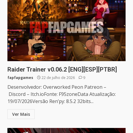
Raider Trainer v0.06.2 [ENG][ESP][PTBR]
fapfapgames
22 de julho de 2026
9
Desenvolvedor: Overworked Peon Patreon –
Discord – Itch.ioFonte: F95zoneData Atualização:
19/07/2026Versão Ren’py: 8.5.2 32bits...
Ver Mais