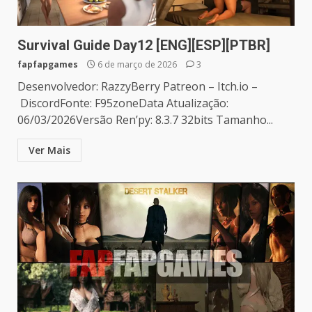
Survival Guide Day12 [ENG][ESP][PTBR]
fapfapgames
6 de março de 2026
3
Desenvolvedor: RazzyBerry Patreon – Itch.io –
DiscordFonte: F95zoneData Atualização:
06/03/2026Versão Ren’py: 8.3.7 32bits Tamanho...
Ver Mais