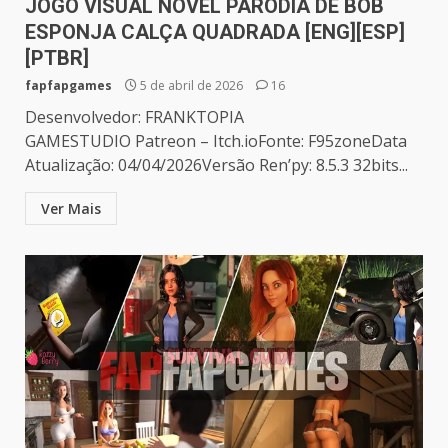
JOGO VISUAL NOVEL PARÓDIA DE BOB
ESPONJA CALÇA QUADRADA [ENG][ESP]
[PTBR]
fapfapgames
5 de abril de 2026
16
Desenvolvedor: FRANKTOPIA
GAMESTUDIO Patreon – Itch.ioFonte: F95zoneData
Atualização: 04/04/2026Versão Ren’py: 8.5.3 32bits...
Ver Mais