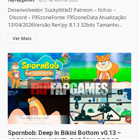
fapfapgames
27 de abril de 2026
Desenvolvedor: SuckylittleD Patreon – Itch.io –
Discord – F95zoneFonte: F95zoneData Atualização:
13/04/2026Versão Ren’py: 8.1.3 32bits Tamanho...
Ver Mais
Spornbob: Deep In Bikini Bottom v0.13 –