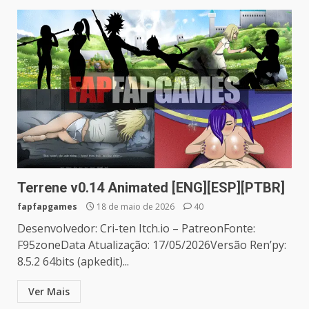
Terrene v0.14 Animated [ENG][ESP][PTBR]
fapfapgames
18 de maio de 2026
40
Desenvolvedor: Cri-ten Itch.io – PatreonFonte:
F95zoneData Atualização: 17/05/2026Versão Ren’py:
8.5.2 64bits (apkedit)...
Ver Mais