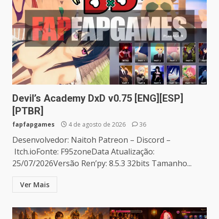
Devil’s Academy DxD v0.75 [ENG][ESP]
[PTBR]
fapfapgames
4 de agosto de 2026
36
Desenvolvedor: Naitoh Patreon – Discord –
Itch.ioFonte: F95zoneData Atualização:
25/07/2026Versão Ren’py: 8.5.3 32bits Tamanho...
Ver Mais