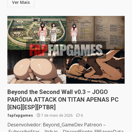
Ver Mais
Beyond the Second Wall v0.3 – JOGO
PARÓDIA ATTACK ON TITAN APENAS PC
[ENG][ESP][PTBR]
fapfapgames
7 de maio de 2026
6
Desenvolvedor: Beyond_GameDev Patreon –
SubscribeStar – Itch.io – DiscordFonte: F95zoneData