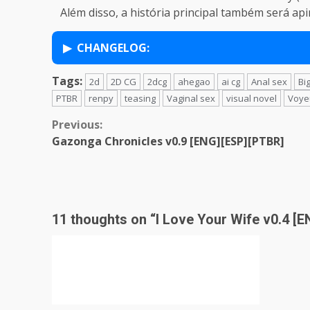
Além disso, a história principal também será ap
CHANGELOG:
Tags:
2d
2D CG
2dcg
ahegao
ai cg
Anal sex
Bi
PTBR
renpy
teasing
Vaginal sex
visual novel
Voye
Continue
Previous:
Gazonga Chronicles v0.9 [ENG][ESP][PTBR]
Reading
11 thoughts on “
I Love Your Wife v0.4 [