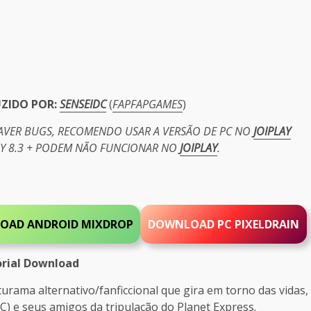
UZIDO POR:
SENSEIDC
(
FAPFAPGAMES
)
HAVER BUGS, RECOMENDO USAR A VERSÃO DE PC NO
JOIPLAY
PY 8.3 + PODEM NÃO FUNCIONAR NO
JOIPLAY
.
OAD ANDROID MIXDROP
DOWNLOAD PC PIXELDRAIN
rial Download
urama alternativo/fanficcional que gira em torno das vidas,
C) e seus amigos da tripulação do Planet Express.