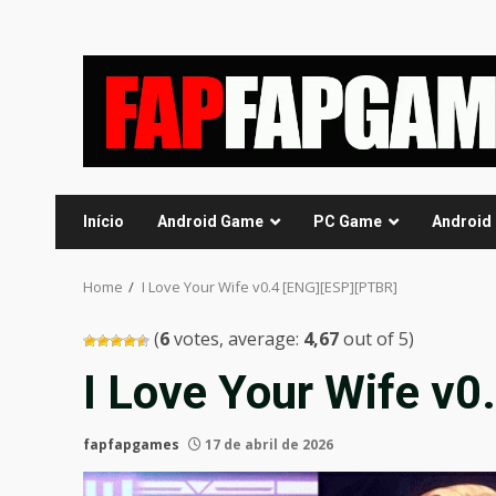
Skip
to
content
Início
Android Game
PC Game
Android
Home
I Love Your Wife v0.4 [ENG][ESP][PTBR]
(
6
votes, average:
4,67
out of 5)
I Love Your Wife v0
fapfapgames
17 de abril de 2026