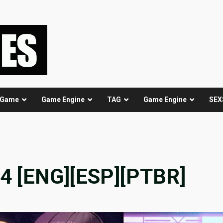
 Game
Game Engine
TAG
Game Engine
SEX
.4 [ENG][ESP][PTBR]