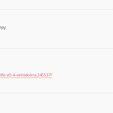
npy.
wife-v0-4-velnidokra.245537/