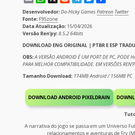
Desenvolvedor:
Do-Hicky Games
Patreon
Twitter
Fonte:
F95zone
Data Atualização:
15/04/2026
Versão Ren’py:
8.5.2 64bits
DOWNLOAD ENG ORIGINAL | PTBR E ESP TRAD
OBS:
A VERSÃO ANDROID É UM PORT DE PC, PODE 
PARA MELHOR COMPATIBILIDADE. EM VERSÕES REN’
Tamanho Download:
174MB Android / 156MB PC
DOWNLOAD ANDROID PIXELDRAIN
DOWNL
Tuto
A narrativa do jogo se passa em um Universo Fut
relacionamentos e aventuras de Fry (M