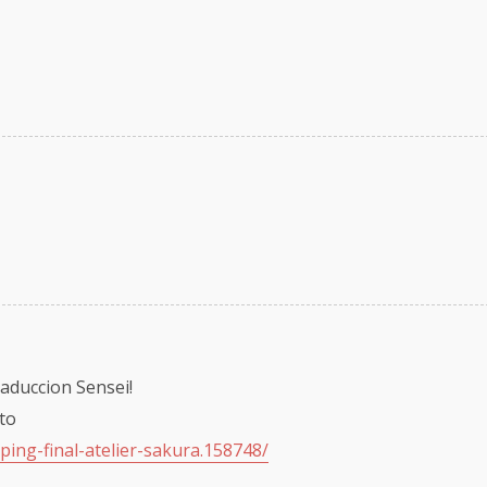
raduccion Sensei!
to
ping-final-atelier-sakura.158748/