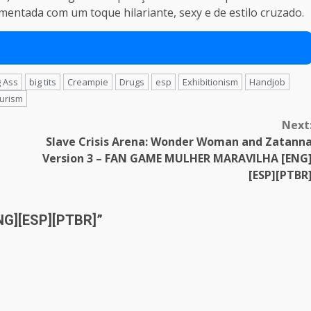
imentada com um toque hilariante, sexy e de estilo cruzado.
g Ass
big tits
Creampie
Drugs
esp
Exhibitionism
Handjob
urism
Next
Slave Crisis Arena: Wonder Woman and Zatann
Version 3 – FAN GAME MULHER MARAVILHA [ENG
[ESP][PTBR
ENG][ESP][PTBR]
”