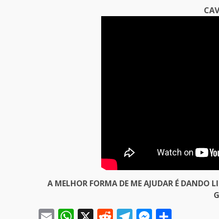
CAV
A MELHOR FORMA DE ME AJUDAR É DANDO L
G
Email
WhatsApp
X
Reddit
Telegram
Messeng
Share