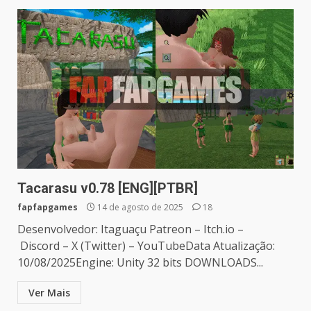
Tacarasu v0.78 [ENG][PTBR]
fapfapgames
14 de agosto de 2025
18
Desenvolvedor: Itaguaçu Patreon – Itch.io –
Discord – X (Twitter) – YouTubeData Atualização:
10/08/2025Engine: Unity 32 bits DOWNLOADS...
Ver Mais