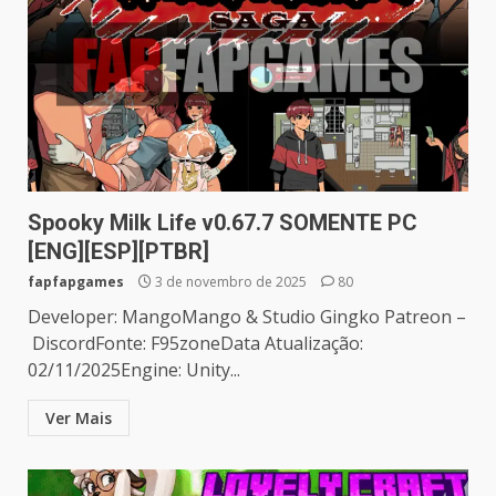
Spooky Milk Life v0.67.7 SOMENTE PC
[ENG][ESP][PTBR]
fapfapgames
3 de novembro de 2025
80
Developer: MangoMango & Studio Gingko Patreon –
DiscordFonte: F95zoneData Atualização:
02/11/2025Engine: Unity...
Ver Mais