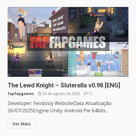
The Lewd Knight – Sluterella v0.98 [ENG]
fapfapgames
26 de agosto de 2025
11
Developer: Feodosiy WebsiteData Atualização:
26/07/2025Engine Unity: Android Pie 64bits...
Ver Mais