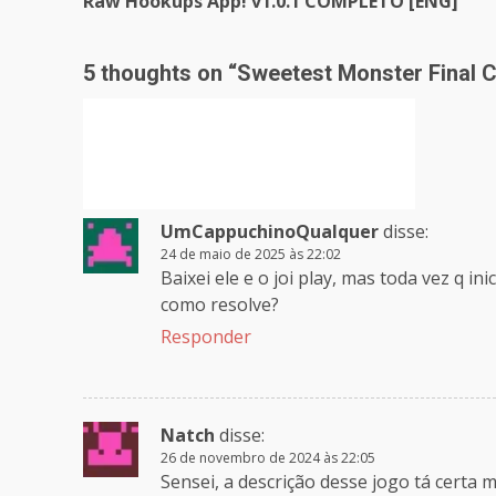
Raw Hookups App! v1.0.1 COMPLETO [ENG]
5 thoughts on “
Sweetest Monster Final
UmCappuchinoQualquer
disse:
24 de maio de 2025 às 22:02
Baixei ele e o joi play, mas toda vez q i
como resolve?
Responder
Natch
disse:
26 de novembro de 2024 às 22:05
Sensei, a descrição desse jogo tá certa 