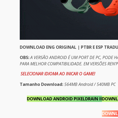
DOWNLOAD ENG ORIGINAL | PTBR E ESP TRAD
OBS:
A VERSÃO ANDROID É UM PORT DE PC, PODE 
PARA MELHOR COMPATIBILIDADE. EM VERSÕES REN’
SELECIONAR IDIOMA AO INICAR O GAME!
Tamanho Download:
564MB Android / 540MB PC
DOWNLOAD ANDROID PIXELDRAIN II
DOWNL
DOWNL