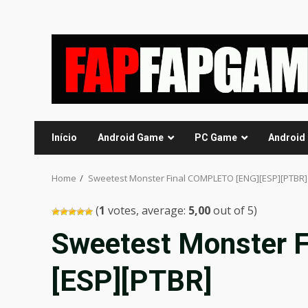
Skip
to
content
Início
Android Game
PC Game
Android
Home
Sweetest Monster Final COMPLETO [ENG][ESP][PTBR]
(
1
votes, average:
5,00
out of 5)
Sweetest Monster 
[ESP][PTBR]