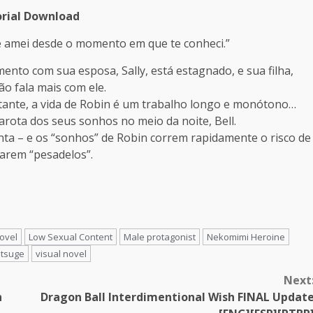
rial Download
e amei desde o momento em que te conheci.”
ento com sua esposa, Sally, está estagnado, e sua filha,
ão fala mais com ele.
tante, a vida de Robin é um trabalho longo e monótono…
arota dos seus sonhos no meio da noite, Bell.
ta – e os “sonhos” de Robin correm rapidamente o risco de
arem “pesadelos”.
Novel
Low Sexual Content
Male protagonist
Nekomimi Heroine
tsuge
visual novel
Next
h
Dragon Ball Interdimentional Wish FINAL Updat