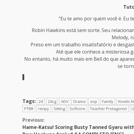
Tuto
“Eu te amo por quem você é. Eu t
Robin Hawkins está sem sorte. Seu relacionam
Melody, n
Preso em um trabalho insatisfatório e desgas
Até que ele conhece a misteriosa g
No entanto, há muito mais em Bell do que aparen
se torn
Tags:
2d
2dcg
ADV
Drama
esp
Family
Kinetic 
PTBR
renpy
Sitting
Softcore
Teacher Protagonist
U
Continue
Previous:
Hame-Katsu! Scoring Busty Tanned Gyaru wit
Reading