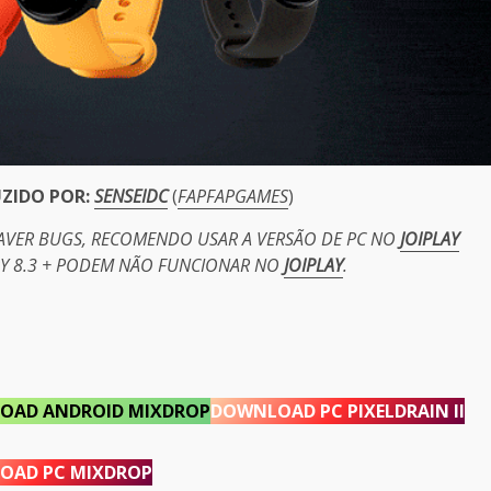
UZIDO POR:
SENSEIDC
(
FAPFAPGAMES
)
HAVER BUGS, RECOMENDO USAR A VERSÃO DE PC NO
JOIPLAY
PY 8.3 + PODEM NÃO FUNCIONAR NO
JOIPLAY
.
OAD ANDROID MIXDROP
DOWNLOAD PC PIXELDRAIN II
OAD PC MIXDROP