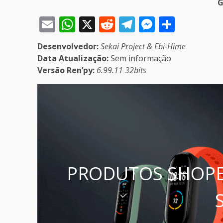
G
Email
WhatsApp
X
Reddit
Telegram
Messeng
Share
Desenvolvedor:
Sekai Project & Ebi-Hime
Data Atualização:
Sem informação
Versão Ren’py:
6.99.11 32bits
PRODUTOS SHOPE
S