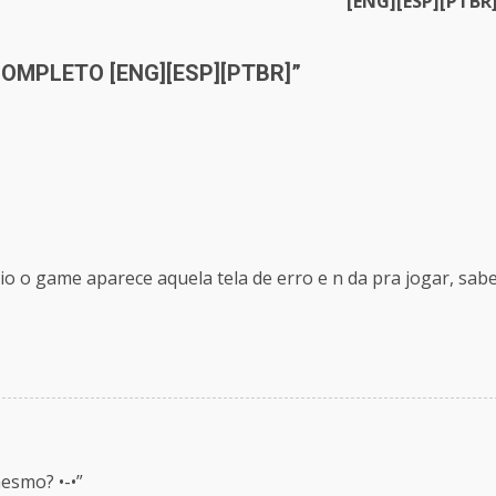
[ENG][ESP][PTBR
 COMPLETO [ENG][ESP][PTBR]
”
nicio o game aparece aquela tela de erro e n da pra jogar, sab
mesmo? •-•”