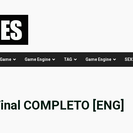
 Game
Game Engine
TAG
Game Engine
SEX
Final COMPLETO [ENG]