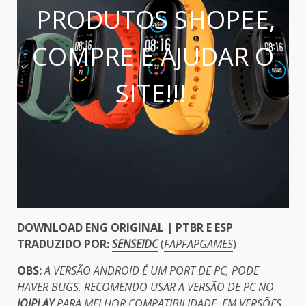
PRODUTOS SHOPEE,
COMPRE E AJUDAR O
SITE!!!
DOWNLOAD ENG ORIGINAL | PTBR E ESP
TRADUZIDO POR:
SENSEIDC
(
FAPFAPGAMES
)
OBS:
A VERSÃO ANDROID É UM PORT DE PC, PODE
HAVER BUGS, RECOMENDO USAR A VERSÃO DE PC NO
JOIPLAY
PARA MELHOR COMPATIBILIDADE. EM VERSÕES