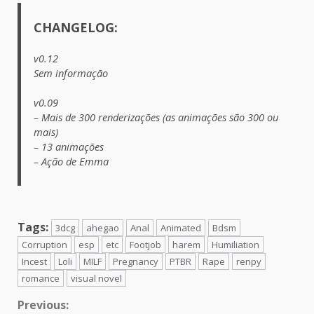
CHANGELOG:
v0.12
Sem informação
v0.09
– Mais de 300 renderizações (as animações são 300 ou
mais)
– 13 animações
– Ação de Emma
Tags:
3dcg
ahegao
Anal
Animated
Bdsm
Corruption
esp
etc
Footjob
harem
Humiliation
Incest
Loli
MILF
Pregnancy
PTBR
Rape
renpy
romance
visual novel
Continue
Previous: