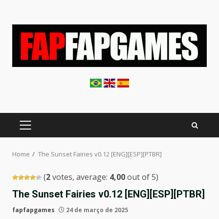
Skip
to
content
PRIMARY
MENU
Home
The Sunset Fairies v0.12 [ENG][ESP][PTBR]
(
2
votes, average:
4,00
out of 5)
The Sunset Fairies v0.12 [ENG][ESP][PTBR]
fapfapgames
24 de março de 2025