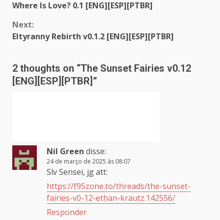
Where Is Love? 0.1 [ENG][ESP][PTBR]
Reading
Next:
Eltyranny Rebirth v0.1.2 [ENG][ESP][PTBR]
2 thoughts on “
The Sunset Fairies v0.12
[ENG][ESP][PTBR]
”
Nil Green
disse:
24 de março de 2025 às 08:07
Slv Sensei, jg att:
https://f95zone.to/threads/the-sunset-
fairies-v0-12-ethan-krautz.142556/
Responder