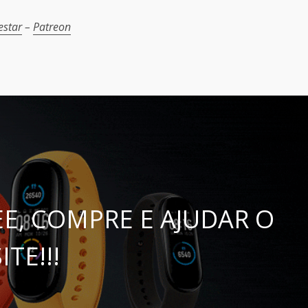
estar
–
Patreon
E, COMPRE E AJUDAR O
ITE!!!