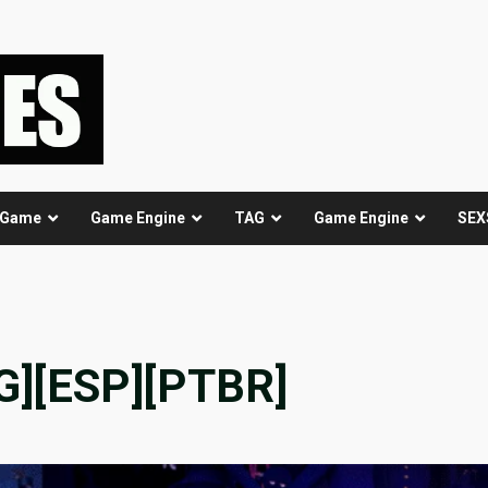
 Game
Game Engine
TAG
Game Engine
SEX
NG][ESP][PTBR]