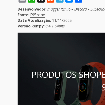
Desenvolvedor:
mugger
Itch.io
–
Discord
–
Subscrib
Fonte:
F95zone
Data Atualização:
11/11/2025
Versão Ren’py:
8.4.1 64bits
PRODUTOS SHOPE
S