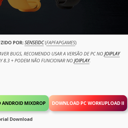
UZIDO POR:
SENSEIDC
(
FAPFAPGAMES
)
HAVER BUGS, RECOMENDO USAR A VERSÃO DE PC NO
JOIPLAY
PY 8.3 + PODEM NÃO FUNCIONAR NO
JOIPLAY
.
 ANDROID MIXDROP
DOWNLOAD PC WORKUPLOAD II
rial Download