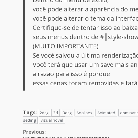
você pode alterar a aparência do me
você pode alterar o tema da interfa
Certifique-se de tentar isso ao baixa
seus menus dentro de #┃style-show
(MUITO IMPORTANTE)
Se você salvou a última renderização
Você terá que usar um save mais an
a razão para isso é porque
essas cenas foram removidas e farã
Tags:
2dcg
3d
3dcg
Anal sex
Animated
dominati
setting
visual novel
Continue
Previous: