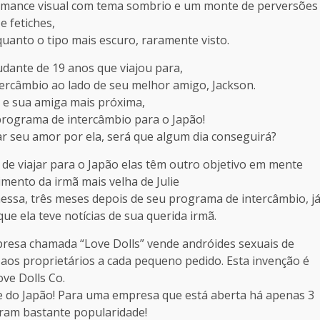
omance visual com tema sombrio e um monte de perversões
e fetiches,
quanto o tipo mais escuro, raramente visto.
dante de 19 anos que viajou para,
ercâmbio ao lado de seu melhor amigo, Jackson.
e, e sua amiga mais próxima,
programa de intercâmbio para o Japão!
r seu amor por ela, será que algum dia conseguirá?
e de viajar para o Japão elas têm outro objetivo em mente
imento da irmã mais velha de Julie
essa, três meses depois de seu programa de intercâmbio, j
ue ela teve notícias de sua querida irmã.
esa chamada “Love Dolls” vende andróides sexuais de
 aos proprietários a cada pequeno pedido. Esta invenção é
ove Dolls Co.
e do Japão! Para uma empresa que está aberta há apenas 3
ram bastante popularidade!