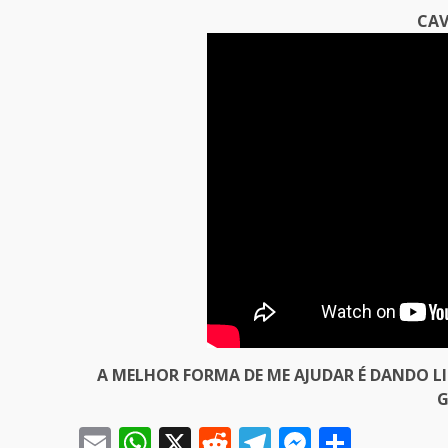
CAV
A MELHOR FORMA DE ME AJUDAR É DANDO L
G
Email
WhatsApp
X
Reddit
Telegram
Messeng
Share