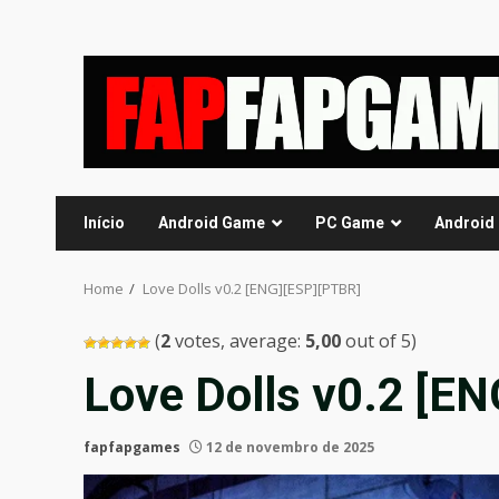
Skip
to
content
Início
Android Game
PC Game
Android
Home
Love Dolls v0.2 [ENG][ESP][PTBR]
(
2
votes, average:
5,00
out of 5)
Love Dolls v0.2 [E
fapfapgames
12 de novembro de 2025