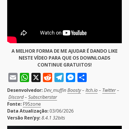
A MELHOR FORMA DE ME AJUDAR É DANDO LIKE
NESTE VÍDEO PARA QUE OS DOWNLOADS
CONTINUE GRATUITOS!
Email
WhatsApp
X
Reddit
Telegram
Messenger
Share
Desenvolvedor:
Dev_muffin
Boosty
–
Itch.io
–
Twitter
–
Discord
–
Subscriberstar
Fonte:
F95zone
Data Atualização:
03/06/2026
Versão Ren’py:
8.4.1 32bits