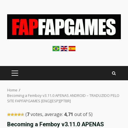
Skip
to
content
PRIMARY
MENU
Home
Becoming a Femboy v3.11.0 APENAS ANDROID – TRADUZIDO PELO
SITE FAPFAPGAMES [ENG][ESP][PTBR]
(
7
votes, average:
4,71
out of 5)
Becoming a Femboy v3.11.0 APENAS