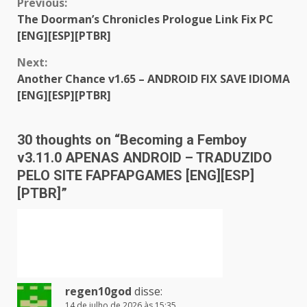
Continue
Previous:
The Doorman’s Chronicles Prologue Link Fix PC
Reading
[ENG][ESP][PTBR]
Next:
Another Chance v1.65 – ANDROID FIX SAVE IDIOMA
[ENG][ESP][PTBR]
30 thoughts on “
Becoming a Femboy
v3.11.0 APENAS ANDROID – TRADUZIDO
PELO SITE FAPFAPGAMES [ENG][ESP]
[PTBR]
”
regen10god
disse:
14 de julho de 2026 às 15:35