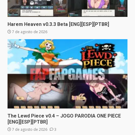
Harem Heaven v0.3.3 Beta [ENG][ESP][PTBR]
7 de agosto de 2026
The Lewd Piece v0.4 – JOGO PARODIA ONE PIECE
[ENG][ESP][PTBR]
7 de agosto de 2026
3