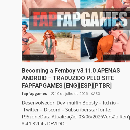
Becoming a Femboy v3.11.0 APENAS
ANDROID – TRADUZIDO PELO SITE
FAPFAPGAMES [ENG][ESP][PTBR]
fapfapgames
10 de julho de 2026
30
Desenvolvedor: Dev_muffin Boosty – Itch.io –
Twitter – Discord – SubscriberstarFonte:
F95zoneData Atualização: 03/06/2026Versão Ren’
8.4.1 32bits DEVIDO...