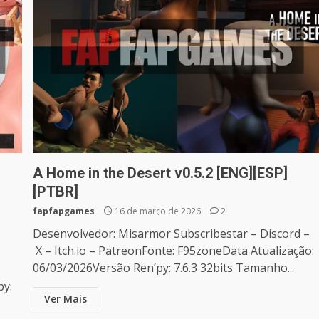
A Home in the Desert v0.5.2 [ENG][ESP]
[PTBR]
fapfapgames
16 de março de 2026
2
Desenvolvedor: Misarmor Subscribestar – Discord –
X – Itch.io – PatreonFonte: F95zoneData Atualização:
06/03/2026Versão Ren’py: 7.6.3 32bits Tamanho...
py:
Ver Mais