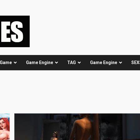
 Game
Game Engine
TAG
Game Engine
SEX