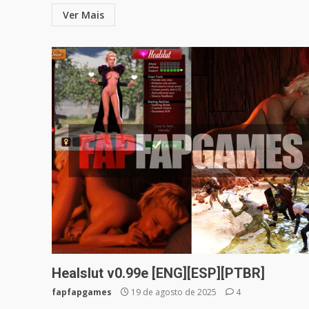
Ver Mais
Healslut v0.99e [ENG][ESP][PTBR]
fapfapgames
19 de agosto de 2025
4