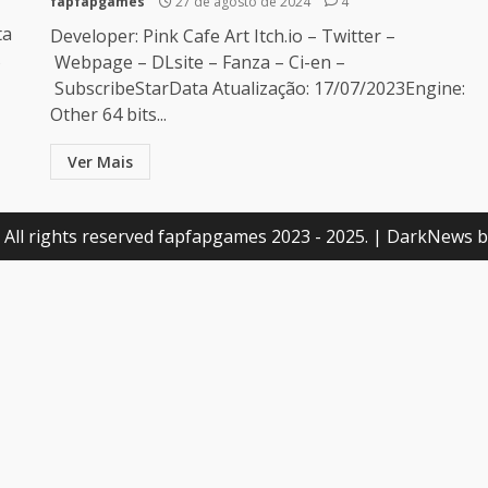
fapfapgames
27 de agosto de 2024
4
ta
Developer: Pink Cafe Art Itch.io – Twitter –
s
Webpage – DLsite – Fanza – Ci-en –
SubscribeStarData Atualização: 17/07/2023Engine:
Other 64 bits...
Ver Mais
 All rights reserved fapfapgames 2023 - 2025.
|
DarkNews
b