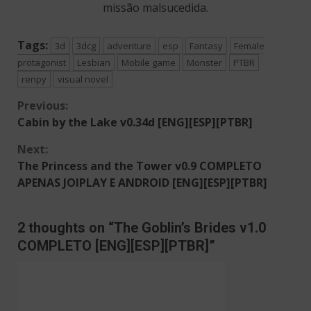
missão malsucedida.​
Tags:
3d
3dcg
adventure
esp
Fantasy
Female
protagonist
Lesbian
Mobile game
Monster
PTBR
renpy
visual novel
Continue
Previous:
Cabin by the Lake v0.34d [ENG][ESP][PTBR]
Reading
Next:
The Princess and the Tower v0.9 COMPLETO
APENAS JOIPLAY E ANDROID [ENG][ESP][PTBR]
2 thoughts on “
The Goblin’s Brides v1.0
COMPLETO [ENG][ESP][PTBR]
”