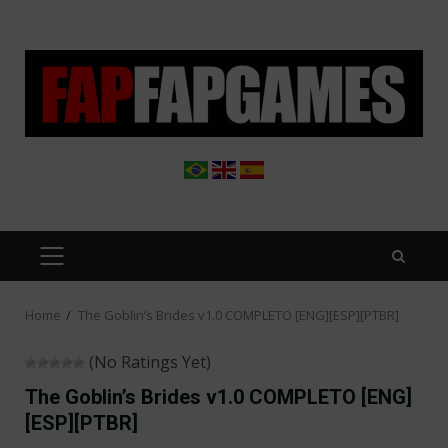
Skip
to
content
PRIMARY
MENU
Home
The Goblin’s Brides v1.0 COMPLETO [ENG][ESP][PTBR]
(No Ratings Yet)
The Goblin’s Brides v1.0 COMPLETO [ENG]
[ESP][PTBR]