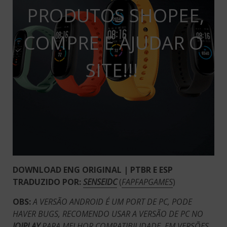
PRODUTOS SHOPEE,
COMPRE E AJUDAR O
SITE!!!
DOWNLOAD ENG ORIGINAL | PTBR E ESP
TRADUZIDO POR:
SENSEIDC
(
FAPFAPGAMES
)
OBS:
A VERSÃO ANDROID É UM PORT DE PC, PODE
HAVER BUGS, RECOMENDO USAR A VERSÃO DE PC NO
JOIPLAY
PARA MELHOR COMPATIBILIDADE. EM VERSÕES