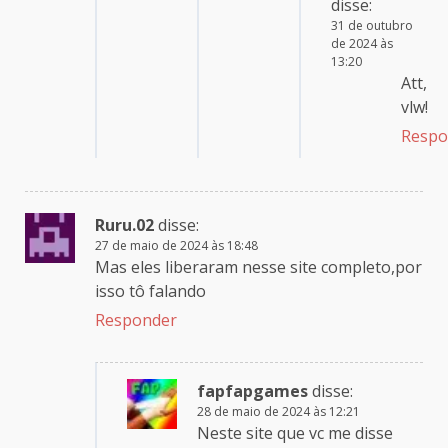
disse:
31 de outubro
de 2024 às
13:20
Att,
vlw!
Respo
Ruru.02
disse:
27 de maio de 2024 às 18:48
Mas eles liberaram nesse site completo,por
isso tô falando
Responder
fapfapgames
disse:
28 de maio de 2024 às 12:21
Neste site que vc me disse