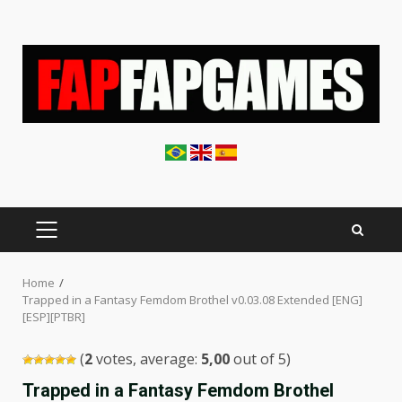
Skip
to
content
PRIMARY
MENU
Home
Trapped in a Fantasy Femdom Brothel v0.03.08 Extended [ENG]
[ESP][PTBR]
(
2
votes, average:
5,00
out of 5)
Trapped in a Fantasy Femdom Brothel