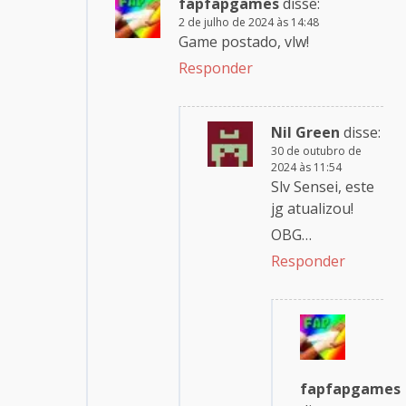
fapfapgames
disse:
2 de julho de 2024 às 14:48
Game postado, vlw!
Responder
Nil Green
disse:
30 de outubro de
2024 às 11:54
Slv Sensei, este
jg atualizou!
OBG…
Responder
fapfapgames