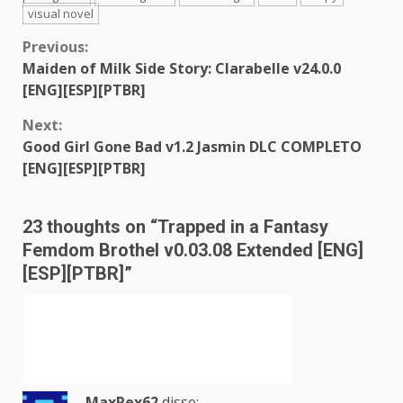
visual novel
Continue
Previous:
Maiden of Milk Side Story: Clarabelle v24.0.0
Reading
[ENG][ESP][PTBR]
Next:
Good Girl Gone Bad v1.2 Jasmin DLC COMPLETO
[ENG][ESP][PTBR]
23 thoughts on “
Trapped in a Fantasy
Femdom Brothel v0.03.08 Extended [ENG]
[ESP][PTBR]
”
MaxRex62
disse: