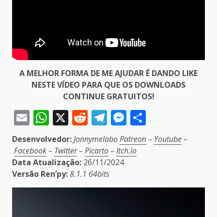
A MELHOR FORMA DE ME AJUDAR É DANDO LIKE
NESTE VÍDEO PARA QUE OS DOWNLOADS
CONTINUE GRATUITOS!
Email
WhatsApp
X
Reddit
Telegram
Messenger
Share
Desenvolvedor:
Jonnymelabo
Patreon
–
Youtube
–
Facebook
–
Twitter
–
Picarto
–
Itch.io
Data Atualização:
26/11/2024
Versão Ren’py:
8.1.1 64bits