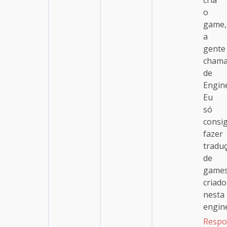
cria
o
game,
a
gente
cham
de
Engin
Eu
só
consi
fazer
tradu
de
game
criado
nesta
engin
Respo