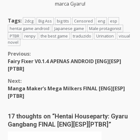
marca Gyaru!
Tags:
2dcg
Big Ass
big tits
Censored
eng
esp
hentai game android
Japanese game
Male protagonist
PTBR
renpy
the best game
traduzido
Urination
visual
novel
Continue
Previous:
Fairy Fixer V0.1.4 APENAS ANDROID [ENG][ESP]
Reading
[PTBR]
Next:
Manga Maker’s Mega Milkers FINAL [ENG][ESP]
[PTBR]
17 thoughts on “
Hentai Houseparty: Gyaru
Gangbang FINAL [ENG][ESP][PTBR]
”