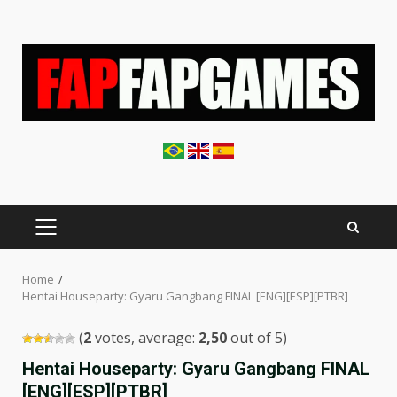
Skip
to
content
PRIMARY
MENU
Home
Hentai Houseparty: Gyaru Gangbang FINAL [ENG][ESP][PTBR]
(
2
votes, average:
2,50
out of 5)
Hentai Houseparty: Gyaru Gangbang FINAL
[ENG][ESP][PTBR]