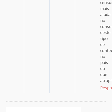
censu
mais
ajuda
no
cons
deste
tipo
de
conte
no
pais
do
que
atrapa
Respo