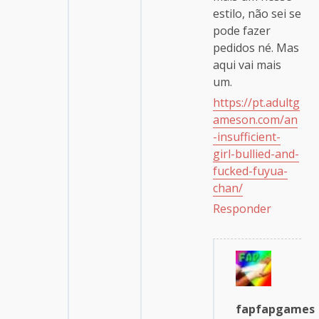
estilo, não sei se
pode fazer
pedidos né. Mas
aqui vai mais
um.
https://pt.adultg
ameson.com/an
-insufficient-
girl-bullied-and-
fucked-fuyua-
chan/
Responder
fapfapgames