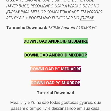
OBS:
A VERSÃO ANDROID É UM PORT DE PC, PODE
HAVER BUGS, RECOMENDO USAR A VERSÃO DE PC NO
JOIPLAY
PARA MELHOR COMPATIBILIDADE. EM VERSÕES
REN’PY 8.3 + PODEM NÃO FUNCIONAR NO
JOIPLAY
.
Tamanho Download:
180MB Android / 183MB PC
DOWNLOAD ANDROID MEDIAFIRE
DOWNLOAD ANDROID MIXDROP
DOWNLOAD PC MEDIAFIRE
DOWNLOAD PC MIXDROP
Tutorial Download
Mea, Lily e Yuina são todas gostosas gyarus, que
passam o tempo livre descansando em sua casa,