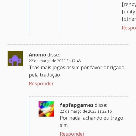
[renp
[unity
[other
Respo
Anomo
disse:
22 de março de 2023 às 17:48
Trás mais jogos assim pôr favor obrigado
pela tradução
Responder
fapfapgames
disse:
22 de março de 2023 às 22:16
Por nada, achando eu trago
sim.
Responder