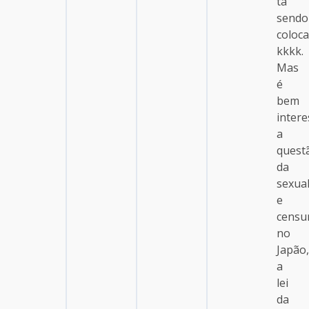
ta
sendo
coloc
kkkk.
Mas
é
bem
inter
a
quest
da
sexua
e
censu
no
Japão,
a
lei
da