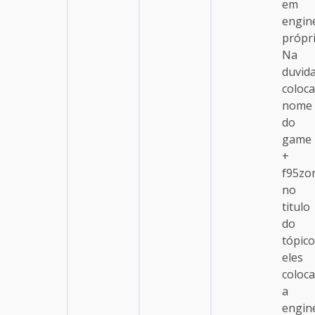
em
engin
própri
Na
duvida
coloca
nome
do
game
+
f95zo
no
titulo
do
tópico
eles
coloc
a
engin