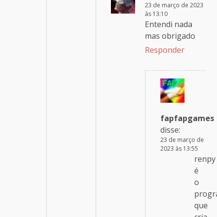
23 de março de 2023
às 13:10
Entendi nada
mas obrigado
Responder
fapfapgames
disse:
23 de março de
2023 às 13:55
renpy
é
o
prog
que