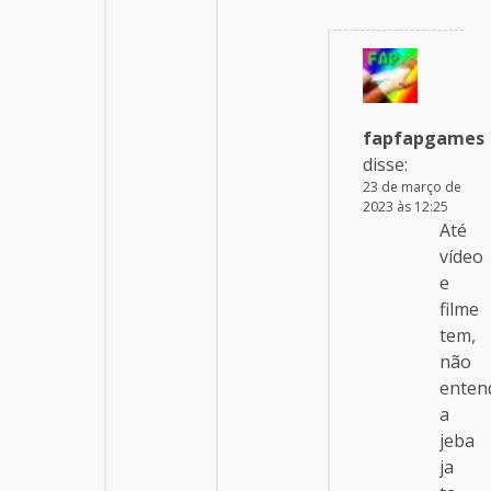
fapfapgames
disse:
23 de março de
2023 às 12:25
Até
vídeo
e
filme
tem,
não
enten
a
jeba
ja