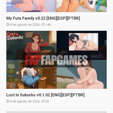
My Futa Family v0.22 [ENG][ESP][PTBR]
6 de agosto de 2026
149
Lust in Suburbs v0.1.02 [ENG][ESP][PTBR]
6 de agosto de 2026
20