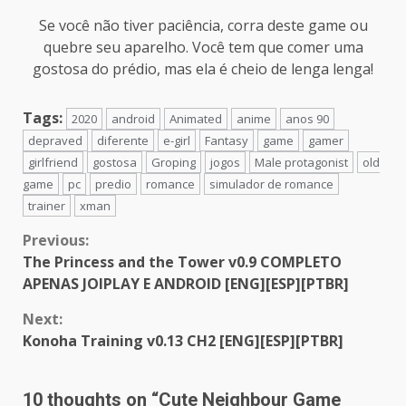
Se você não tiver paciência, corra deste game ou
quebre seu aparelho. Você tem que comer uma
gostosa do prédio, mas ela é cheio de lenga lenga!
Tags:
2020
android
Animated
anime
anos 90
depraved
diferente
e-girl
Fantasy
game
gamer
girlfriend
gostosa
Groping
jogos
Male protagonist
old
game
pc
predio
romance
simulador de romance
trainer
xman
Continue
Previous:
The Princess and the Tower v0.9 COMPLETO
Reading
APENAS JOIPLAY E ANDROID [ENG][ESP][PTBR]
Next:
Konoha Training v0.13 CH2 [ENG][ESP][PTBR]
10 thoughts on “
Cute Neighbour Game