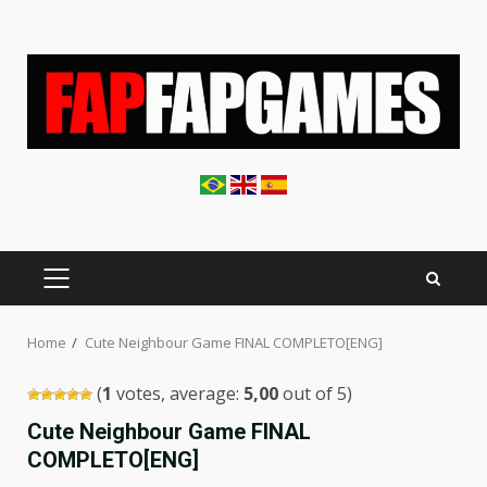
Skip
to
content
PRIMARY
MENU
Home
Cute Neighbour Game FINAL COMPLETO[ENG]
(
1
votes, average:
5,00
out of 5)
Cute Neighbour Game FINAL
COMPLETO[ENG]