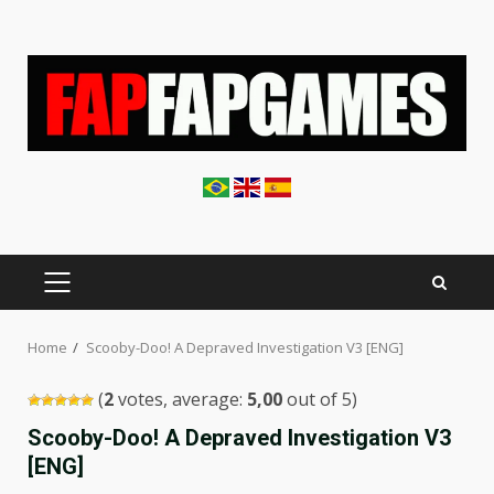
Skip
to
content
PRIMARY
MENU
Home
Scooby-Doo! A Depraved Investigation V3 [ENG]
(
2
votes, average:
5,00
out of 5)
Scooby-Doo! A Depraved Investigation V3
[ENG]