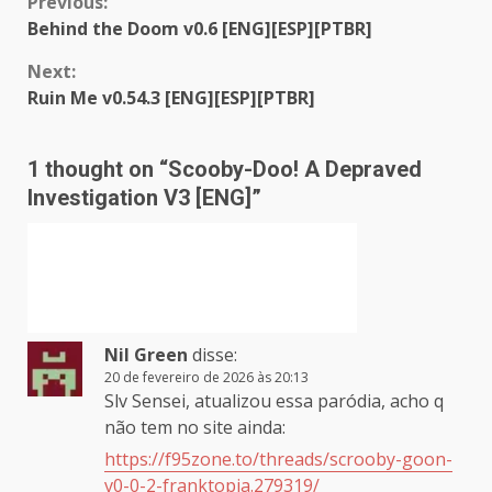
Continue
Previous:
Behind the Doom v0.6 [ENG][ESP][PTBR]
Reading
Next:
Ruin Me v0.54.3 [ENG][ESP][PTBR]
1 thought on “
Scooby-Doo! A Depraved
Investigation V3 [ENG]
”
Nil Green
disse:
20 de fevereiro de 2026 às 20:13
Slv Sensei, atualizou essa paródia, acho q
não tem no site ainda:
https://f95zone.to/threads/scrooby-goon-
v0-0-2-franktopia.279319/