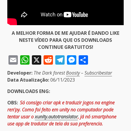
A MELHOR FORMA DE ME AJUDAR É DANDO LIKE
NESTE VÍDEO PARA QUE OS DOWNLOADS
CONTINUE GRATUITOS!
Email
WhatsApp
X
Reddit
Telegram
Messenger
Share
Developer:
The Dark forest
Boosty
–
Subscribestar
Data Atualização:
06
/
11
/
2023
DOWNLOADS ENG
:
OBS:
Só consigo criar apk e traduzir jogos na engine
ren’py. Como foi feito em unity no computador pode
tentar usar o
xunity.autotranslator
, já nó smartphone
use app de tradutor de tela da sua preferencia.