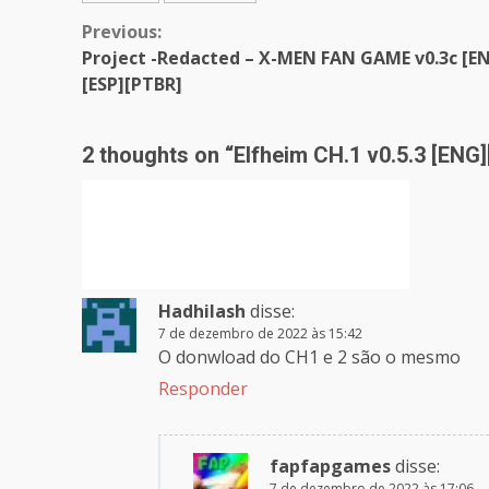
Continue
Previous:
Project -Redacted – X-MEN FAN GAME v0.3c [E
Reading
[ESP][PTBR]
2 thoughts on “
Elfheim CH.1 v0.5.3 [ENG
Hadhilash
disse:
7 de dezembro de 2022 às 15:42
O donwload do CH1 e 2 são o mesmo
Responder
fapfapgames
disse:
7 de dezembro de 2022 às 17:06