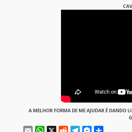
CAV
A MELHOR FORMA DE ME AJUDAR É DANDO L
G
Email
WhatsApp
X
Reddit
Telegram
Messeng
Share