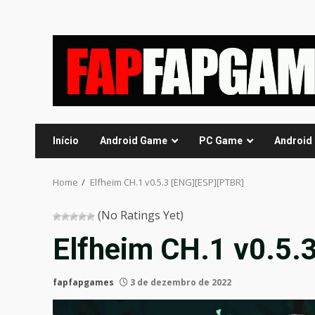
Skip
to
content
Início
Android Game
PC Game
Android
Home
Elfheim CH.1 v0.5.3 [ENG][ESP][PTBR]
(No Ratings Yet)
Elfheim CH.1 v0.5.
fapfapgames
3 de dezembro de 2022