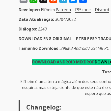
Developer:
Elfheim
Patreon
–
F95zone
–
Discord
Data Atualização:
30/04/2022
Diálogos:
2243
DOWNLOAD ENG ORIGINAL | PTBR E ESP TRAD
Tamanho Download:
298MB Android / 294MB PC
DOWNLOAD
ANDROID MIXDROP
DOWNL
Tuto
Elfheim é uma terra mágica além dos seus sonhos
esquina, mas esteja ciente de que este não é o 
espere que as
Changelog: