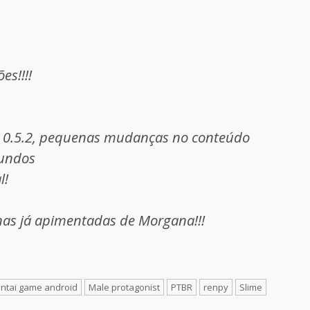
es!!!!
 0.5.2, pequenas mudanças no conteúdo
fundos
l!
nas já apimentadas de Morgana!!!
ntai game android
Male protagonist
PTBR
renpy
Slime