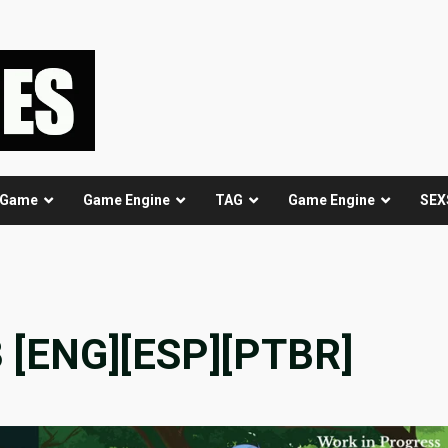
 Game
Game Engine
TAG
Game Engine
SEX
3 [ENG][ESP][PTBR]