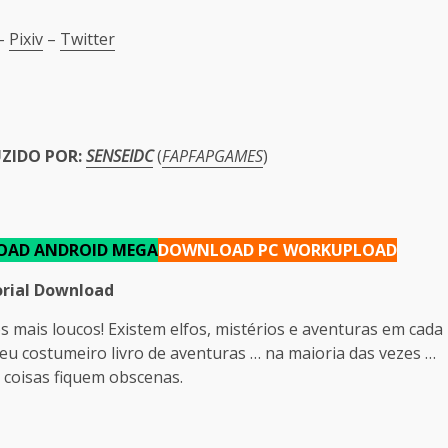
–
Pixiv
–
Twitter
UZIDO POR:
SENSEIDC
(
FAPFAPGAMES
)
OAD
ANDROID MEGA
DOWNLOAD
PC WORKUPLOAD
rial Download
 mais loucos! Existem elfos, mistérios e aventuras em cada
seu costumeiro livro de aventuras … na maioria das vezes …
 coisas fiquem obscenas.