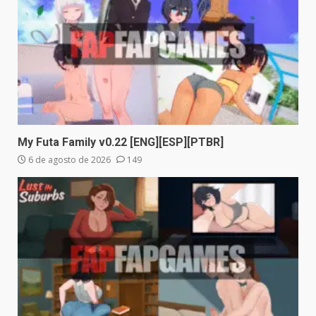
My Futa Family v0.22 [ENG][ESP][PTBR]
6 de agosto de 2026
149