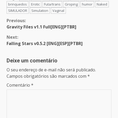
brinquedos
Erotic
Futa/trans
Groping
humor
Naked
SIMULADOR
Simulation
Vaginal
Continue
Previous:
Gravity Files v1.1 Full[ENG][PTBR]
Reading
Next:
Falling Stars v0.5.2 [ENG][ESP][PTBR]
Deixe um comentário
O seu endereço de e-mail não será publicado.
Campos obrigatórios são marcados com
*
Comentário
*