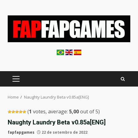
Skip
to
content
PRIMARY
MENU
Home
Naughty Laundry Beta v0.85a[ENG]
(
1
votes, average:
5,00
out of 5)
Naughty Laundry Beta v0.85a[ENG]
fapfapgames
22 de setembro de 2022