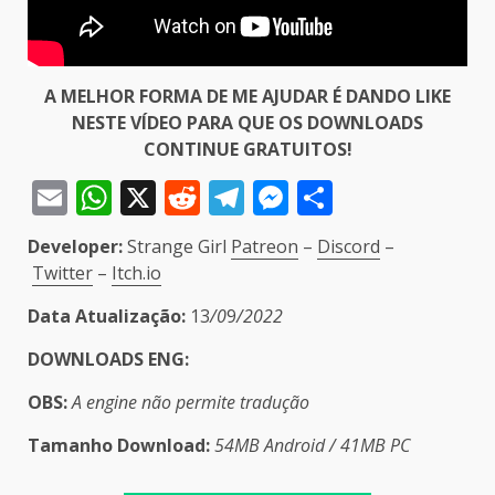
A MELHOR FORMA DE ME AJUDAR É DANDO LIKE
NESTE VÍDEO PARA QUE OS DOWNLOADS
CONTINUE GRATUITOS!
Email
WhatsApp
X
Reddit
Telegram
Messenger
Share
Developer:
Strange Girl
Patreon
–
Discord
–
Twitter
–
Itch.io
Data Atualização:
13
/0
9
/2022
DOWNLOADS ENG
:
OBS:
A engine não permite tradução
Tamanho Download:
54MB Android / 41MB PC