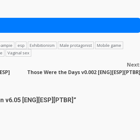
eampie
esp
Exhibitionism
Male protagonist
Mobile game
ce
Vaginal sex
Next
ESP]
Those Were the Days v0.002 [ENG][ESP][PTBR
on v6.05 [ENG][ESP][PTBR]
”