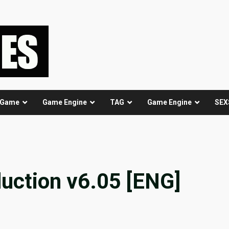
 Game
Game Engine
TAG
Game Engine
SEX
uction v6.05 [ENG]