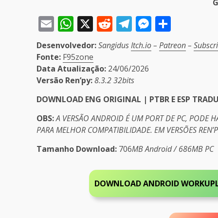
G
Email
WhatsApp
X
Reddit
Telegram
Messeng
Share
Desenvolvedor:
Sangidus
Itch.io
–
Patreon
–
Subscr
Fonte:
F95zone
Data Atualização:
24/06/2026
Versão Ren’py:
8.3.2 32bits
DOWNLOAD ENG ORIGINAL | PTBR E ESP TRAD
OBS:
A VERSÃO ANDROID É UM PORT DE PC, PODE 
PARA MELHOR COMPATIBILIDADE. EM VERSÕES REN’
Tamanho Download:
706
MB Android / 686MB PC
DOWNLOAD ANDROID WORKUPLO