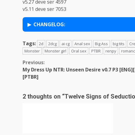
v5.27 deve ser 4597
v5.11 deve ser 7053
CHANGELOG:
Tags:
2d
2dcg
ai cg
Anal sex
Big Ass
big tits
Cr
Monster
Monster girl
Oral sex
PTBR
renpy
roman
Continue
Previous:
My Dress Up NTR: Unseen Desire v0.7 P3 [ENG][
Reading
[PTBR]
2 thoughts on “
Twelve Signs of Seducti