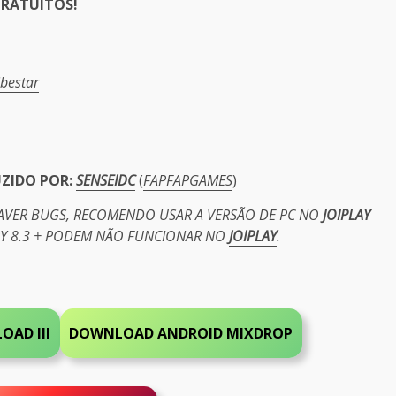
RATUITOS!
er
ibestar
UZIDO POR:
SENSEIDC
(
FAPFAPGAMES
)
HAVER BUGS, RECOMENDO USAR A VERSÃO DE PC NO
JOIPLAY
PY 8.3 + PODEM NÃO FUNCIONAR NO
JOIPLAY
.
AD III
DOWNLOAD ANDROID MIXDROP