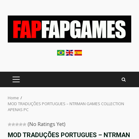
Skip
to
content
PRIMARY
MENU
Home
MOD TRADUÇÕES PORTUGUES – NTRMAN GAMES COLLECTION
APENAS PC
(No Ratings Yet)
MOD TRADUÇÕES PORTUGUES – NTRMAN