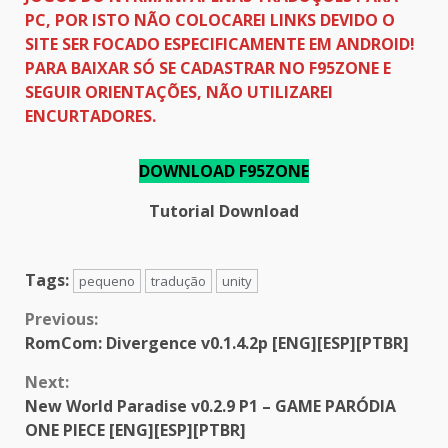
PC, POR ISTO NÃO COLOCAREI LINKS DEVIDO O
SITE SER FOCADO ESPECIFICAMENTE EM ANDROID!
PARA BAIXAR SÓ SE CADASTRAR NO F95ZONE E
SEGUIR ORIENTAÇÕES, NÃO UTILIZAREI
ENCURTADORES.
DOWNLOAD F95ZONE
Tutorial Download
Tags:
pequeno
tradução
unity
Continue
Previous:
RomCom: Divergence v0.1.4.2p [ENG][ESP][PTBR]
Reading
Next:
New World Paradise v0.2.9 P1 – GAME PARÓDIA
ONE PIECE [ENG][ESP][PTBR]