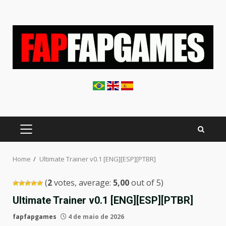
Skip
to
content
PRIMARY
MENU
Home
Ultimate Trainer v0.1 [ENG][ESP][PTBR]
(
2
votes, average:
5,00
out of 5)
Ultimate Trainer v0.1 [ENG][ESP][PTBR]
fapfapgames
4 de maio de 2026