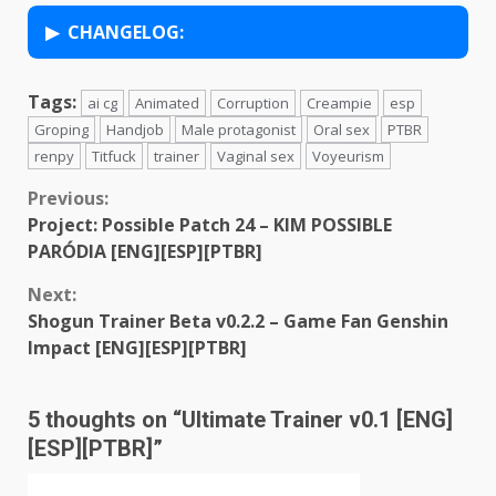
CHANGELOG:
Tags:
ai cg
Animated
Corruption
Creampie
esp
Groping
Handjob
Male protagonist
Oral sex
PTBR
renpy
Titfuck
trainer
Vaginal sex
Voyeurism
Continue
Previous:
Project: Possible Patch 24 – KIM POSSIBLE
Reading
PARÓDIA [ENG][ESP][PTBR]
Next:
Shogun Trainer Beta v0.2.2 – Game Fan Genshin
Impact [ENG][ESP][PTBR]
5 thoughts on “
Ultimate Trainer v0.1 [ENG]
[ESP][PTBR]
”