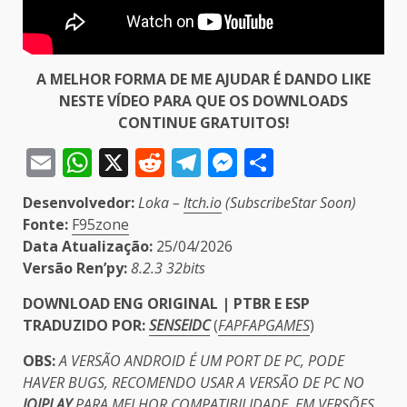
A MELHOR FORMA DE ME AJUDAR É DANDO LIKE
NESTE VÍDEO PARA QUE OS DOWNLOADS
CONTINUE GRATUITOS!
Email
WhatsApp
X
Reddit
Telegram
Messenger
Share
Desenvolvedor:
Loka –
Itch.io
(SubscribeStar Soon)
Fonte:
F95zone
Data Atualização:
25/04/2026
Versão Ren’py:
8.2.3 32bits
DOWNLOAD ENG ORIGINAL | PTBR E ESP
TRADUZIDO POR:
SENSEIDC
(
FAPFAPGAMES
)
OBS:
A VERSÃO ANDROID É UM PORT DE PC, PODE
HAVER BUGS, RECOMENDO USAR A VERSÃO DE PC NO
JOIPLAY
PARA MELHOR COMPATIBILIDADE. EM VERSÕES