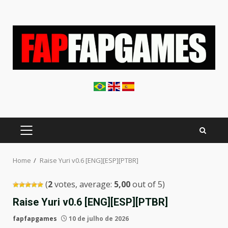
Skip
to
content
PRIMARY
MENU
Home
Raise Yuri v0.6 [ENG][ESP][PTBR]
(
2
votes, average:
5,00
out of 5)
Raise Yuri v0.6 [ENG][ESP][PTBR]
fapfapgames
10 de julho de 2026