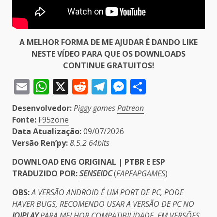
A MELHOR FORMA DE ME AJUDAR É DANDO LIKE
NESTE VÍDEO PARA QUE OS DOWNLOADS
CONTINUE GRATUITOS!
Email
WhatsApp
X
Reddit
Telegram
Messenger
Share
Desenvolvedor:
Piggy games
Patreon
Fonte:
F95zone
Data Atualização:
09/07/2026
Versão Ren’py:
8.5.2 64bits
DOWNLOAD ENG ORIGINAL | PTBR E ESP
TRADUZIDO POR:
SENSEIDC
(
FAPFAPGAMES
)
OBS:
A VERSÃO ANDROID É UM PORT DE PC, PODE
HAVER BUGS, RECOMENDO USAR A VERSÃO DE PC NO
JOIPLAY
PARA MELHOR COMPATIBILIDADE. EM VERSÕES