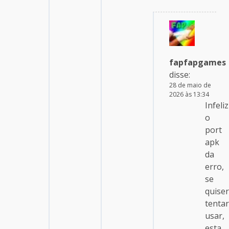
fapfapgames
disse:
28 de maio de
2026 às 13:34
Infeli
o
port
apk
da
erro,
se
quiser
tentar
usar,
esta