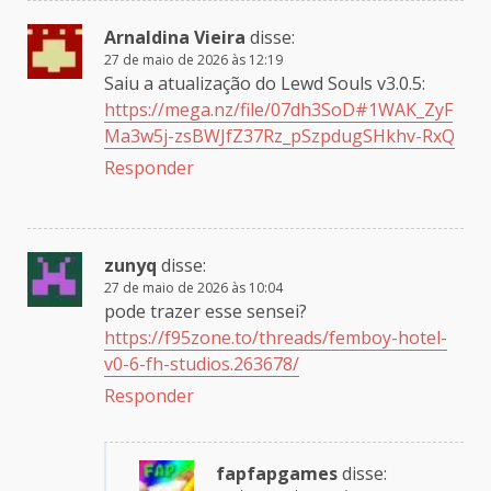
Arnaldina Vieira
disse:
27 de maio de 2026 às 12:19
Saiu a atualização do Lewd Souls v3.0.5:
https://mega.nz/file/07dh3SoD#1WAK_ZyF
Ma3w5j-zsBWJfZ37Rz_pSzpdugSHkhv-RxQ
Responder
zunyq
disse:
27 de maio de 2026 às 10:04
pode trazer esse sensei?
https://f95zone.to/threads/femboy-hotel-
v0-6-fh-studios.263678/
Responder
fapfapgames
disse: