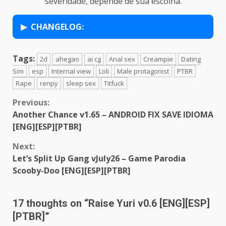
severidade, depende de sua escolha.
CHANGELOG:
Tags:
2d
ahegao
ai cg
Anal sex
Creampie
Dating
Sim
esp
Internal view
Loli
Male protagonist
PTBR
Rape
renpy
sleep sex
Titfuck
Continue
Previous:
Another Chance v1.65 – ANDROID FIX SAVE IDIOMA
Reading
[ENG][ESP][PTBR]
Next:
Let’s Split Up Gang vJuly26 – Game Parodia
Scooby-Doo [ENG][ESP][PTBR]
17 thoughts on “
Raise Yuri v0.6 [ENG][ESP]
[PTBR]
”