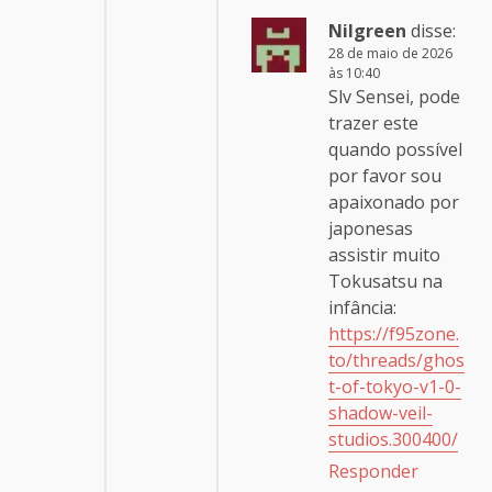
Nilgreen
disse:
28 de maio de 2026
às 10:40
Slv Sensei, pode
trazer este
quando possível
por favor sou
apaixonado por
japonesas
assistir muito
Tokusatsu na
infância:
https://f95zone.
to/threads/ghos
t-of-tokyo-v1-0-
shadow-veil-
studios.300400/
Responder