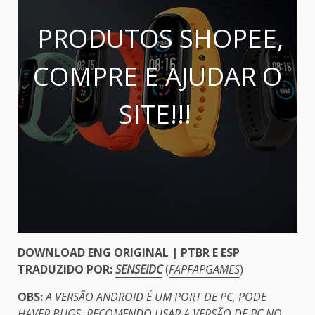
PRODUTOS SHOPEE,
COMPRE E AJUDAR O
SITE!!!
DOWNLOAD ENG ORIGINAL | PTBR E ESP
TRADUZIDO POR:
SENSEIDC
(
FAPFAPGAMES
)
OBS:
A VERSÃO ANDROID É UM PORT DE PC, PODE
HAVER BUGS, RECOMENDO USAR A VERSÃO DE PC NO