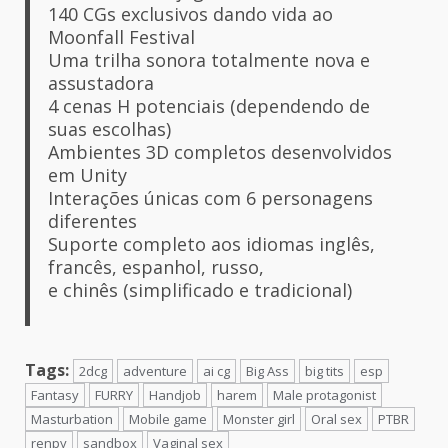
140 CGs exclusivos dando vida ao
Moonfall Festival
Uma trilha sonora totalmente nova e
assustadora
4 cenas H potenciais (dependendo de
suas escolhas)
Ambientes 3D completos desenvolvidos
em Unity
Interações únicas com 6 personagens
diferentes
Suporte completo aos idiomas inglês,
francês, espanhol, russo,
e chinês (simplificado e tradicional)
Tags:
2dcg
adventure
ai cg
Big Ass
big tits
esp
Fantasy
FURRY
Handjob
harem
Male protagonist
Masturbation
Mobile game
Monster girl
Oral sex
PTBR
renpy
sandbox
Vaginal sex