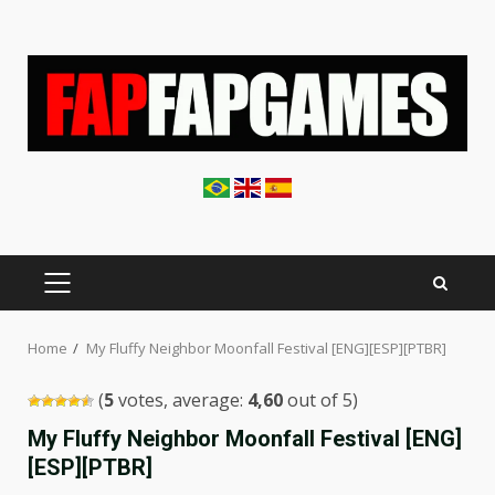
Skip
to
content
PRIMARY
MENU
Home
My Fluffy Neighbor Moonfall Festival [ENG][ESP][PTBR]
(
5
votes, average:
4,60
out of 5)
My Fluffy Neighbor Moonfall Festival [ENG]
[ESP][PTBR]