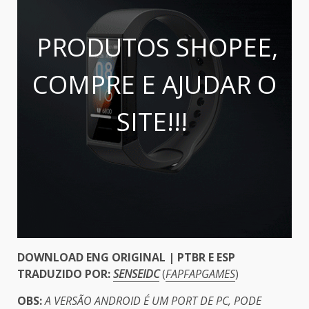
PRODUTOS SHOPEE,
COMPRE E AJUDAR O
SITE!!!
DOWNLOAD ENG ORIGINAL | PTBR E ESP
TRADUZIDO POR:
SENSEIDC
(
FAPFAPGAMES
)
OBS:
A VERSÃO ANDROID É UM PORT DE PC, PODE