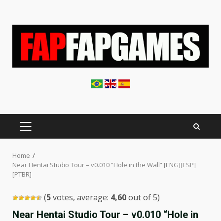
Skip
to
content
PRIMARY
MENU
Home
Near Hentai Studio Tour – v0.010 “Hole in the Wall” [ENG][ESP]
[PTBR]
(
5
votes, average:
4,60
out of 5)
Near Hentai Studio Tour – v0.010 “Hole in