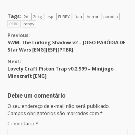
Tags:
2d
2dcg
esp
FURRY
futa
horror
parodia
PTBR
renpy
Continue
Previous:
SWM: The Lurking Shadow v2 – JOGO PARÓDIA DE
Reading
Star Wars [ENG][ESP][PTBR]
Next:
Lovely Craft Piston Trap v0.2.999 – Minijogo
Minecraft [ENG]
Deixe um comentário
O seu endereço de e-mail não será publicado.
Campos obrigatórios são marcados com
*
Comentário
*